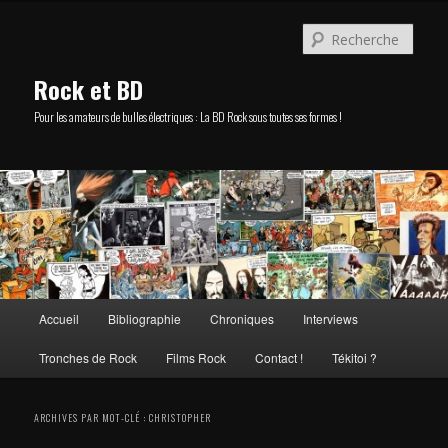
Aller
Aller
au
au
Rech
contenu
contenu
principal
secondaire
Rock et BD
Pour les amateurs de bulles électriques : La BD Rock sous toutes ses formes !
Menu
Accueil
Bibliographie
Chroniques
Interviews
principal
Tronches de Rock
Films Rock
Contact !
Tékitoi ?
ARCHIVES PAR MOT-CLÉ :
CHRISTOPHER