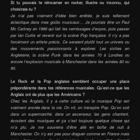
Si tu pouvais te réincarner en rocker, illustre ou inconnu, qui
choisirais-tu ?
Je n’ai pas vraiment d’idée bien arrêtée, je suis tellement
éclectique dans mes goûts musicaux… Je pourrais être un Paul
Mc Cartney en 1966 qui fait les vernissages d’expos, puis passer
par Ian Curtis et revenir sur la scène Pop française. Il n’y a pas
forcément un artiste précis. Ce seraient plutôt tout un univers ou
des mouvements passionnants à explorer. Les sixties en
Angleterre, la scène Punk dans les années 70 à Londres ou
encore l’explosion musicale à Manchester dans les années 80 ou
90.
Le Rock et la Pop anglaise semblent occuper une place
prépondérante dans tes références musicales. Qu’est-ce que les
Anglais ont de plus que les Américains ?
Chez les Anglais, il y a cette culture où la musique Pop est
vraiment ancrée dans la vie. On vit, on transpire Pop. Qu’on soit
dans un supermarché, dans un ascenseur, les gens chantent,
écoutent des musiques et ça c’est toujours quelque chose qui
m’a plu. Je me souviens d’être allé en boîte de nuit à
Manchester. On n’y est pas pour draguer comme en France mais