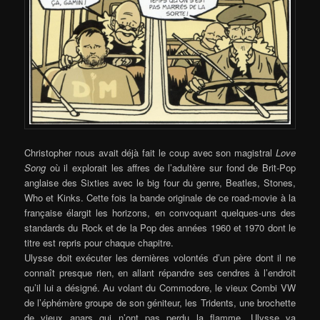
Christopher nous avait déjà fait le coup avec son magistral
Love
Song
où il explorait les affres de l’adultère sur fond de Brit-Pop
anglaise des Sixties avec le big four du genre, Beatles, Stones,
Who et Kinks. Cette fois la bande originale de ce road-movie à la
française élargit les horizons, en convoquant quelques-uns des
standards du Rock et de la Pop des années 1960 et 1970 dont le
titre est repris pour chaque chapitre.
Ulysse doit exécuter les dernières volontés d’un père dont il ne
connaît presque rien, en allant répandre ses cendres à l’endroit
qu’il lui a désigné. Au volant du Commodore, le vieux Combi VW
de l’éphémère groupe de son géniteur, les Tridents, une brochette
de vieux anars qui n’ont pas perdu la flamme, Ulysse va