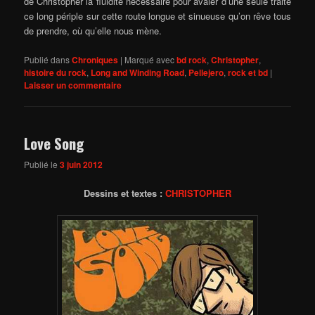
de Christopher la fluidité nécessaire pour avaler d’une seule traite
ce long périple sur cette route longue et sinueuse qu’on rêve tous
de prendre, où qu’elle nous mène.
Publié dans
Chroniques
|
Marqué avec
bd rock
,
Christopher
,
histoire du rock
,
Long and Winding Road
,
Pellejero
,
rock et bd
|
Laisser un commentaire
Love Song
Publié le
3 juin 2012
Dessins et textes :
CHRISTOPHER