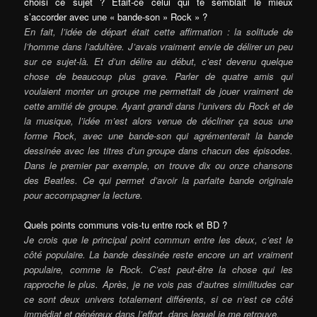
choisi ce sujet ? Etait-ce celui qui te semblait le mieux
s’accorder avec une « bande-son » Rock » ?
En fait, l’idée de départ était cette affirmation : la solitude de
l’homme dans l’adultère. J’avais vraiment envie de délirer un peu
sur ce sujet-là. Et d’un délire au début, c’est devenu quelque
chose de beaucoup plus grave. Parler de quatre amis qui
voulaient monter un groupe me permettait de jouer vraiment de
cette amitié de groupe. Ayant grandi dans l’univers du Rock et de
la musique, l’idée m’est alors venue de décliner ça sous une
forme Rock, avec une bande-son qui agrémenterait la bande
dessinée a
vec les titres d’un groupe dans chacun des épisodes.
Dans le premier par exemple, on trouve dix ou onze chansons
des Beatles. Ce qui permet d’avoir la parfaite bande originale
pour accompagner la lecture.
Quels points communs vois-tu entre rock et BD ?
Je crois que le principal point commun entre les deux, c’est le
côté populaire. La bande dessinée reste encore un art vraiment
populaire, comme le Rock. C’est peut-être la chose qui les
rapproche le plus. Après, je ne vois pas d’autres similitudes car
ce sont deux univers totalement différents, si ce n’est ce côté
immédiat et généreux dans l’effort, dans lequel je me retrouv
e.