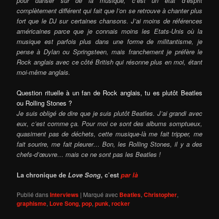
pour danser sur de la musique, c’est un état d’esprit
complètement différent qui fait que l’on se retrouve à chanter plus
fort que le DJ sur certaines chansons. J’ai moins de références
américaines parce que je connais moins les Etats-Unis où la
musique est parfois plus dans une forme de militantisme, je
pense à Dylan ou Springsteen, mais franchement je préfère le
Rock anglais avec ce côté British qui résonne plus en moi, étant
moi-même anglais.
Question rituelle à un fan de Rock anglais, tu es plutôt Beatles
ou Rolling Stones ?
Je suis obligé de dire que je suis plutôt Beatles. J’ai grandi avec
eux, c’est comme ça. Pour moi ce sont des albums somptueux,
quasiment pas de déchets, cette musique-là me fait tripper, me
fait sourire, me fait pleurer… Bon, les Rolling Stones, il y a des
chefs-d’œuvre… mais ce ne sont pas les Beatles !
La chronique de
Love Song
, c’est
par là
Publié dans
Interviews
|
Marqué avec
Beatles
,
Christopher
,
graphisme
,
Love Song
,
pop
,
punk
,
rocker