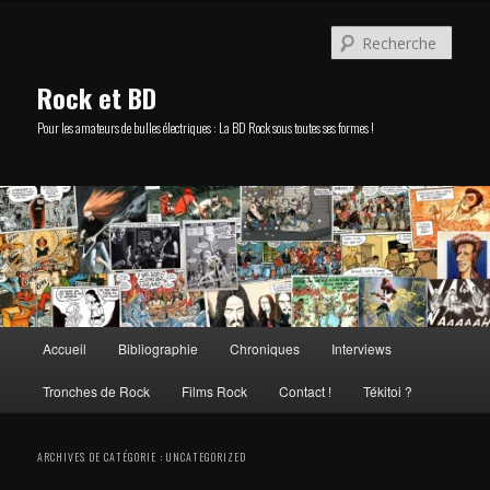
Aller
Aller
au
au
Rech
contenu
contenu
principal
secondaire
Rock et BD
Pour les amateurs de bulles électriques : La BD Rock sous toutes ses formes !
Menu
Accueil
Bibliographie
Chroniques
Interviews
principal
Tronches de Rock
Films Rock
Contact !
Tékitoi ?
ARCHIVES DE CATÉGORIE :
UNCATEGORIZED