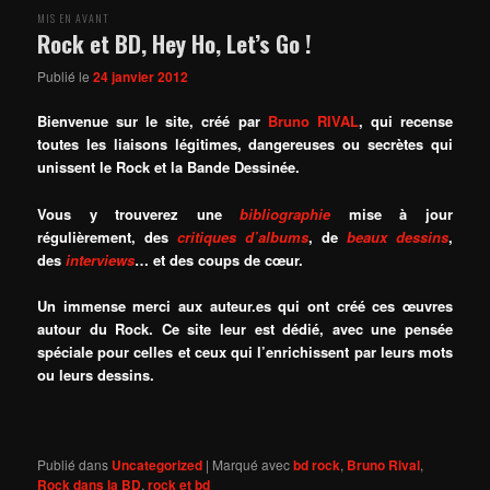
MIS EN AVANT
Rock et BD, Hey Ho, Let’s Go !
Publié le
24 janvier 2012
Bienvenue sur le site, créé par
Bruno RIVAL
, qui recense
toutes les liaisons légitimes, dangereuses ou secrètes qui
unissent le Rock et la Bande Dessinée.
Vous y trouverez une
bibliographie
mise à jour
régulièrement, des
critiques d’albums
, de
beaux dessins
,
des
interviews
… et des coups de cœur.
Un immense merci aux auteur.es qui ont créé ces œuvres
autour du Rock. Ce site leur est dédié, avec une pensée
spéciale pour celles et ceux qui l’enrichissent par leurs mots
ou leurs dessins.
Publié dans
Uncategorized
|
Marqué avec
bd rock
,
Bruno Rival
,
Rock dans la BD
,
rock et bd