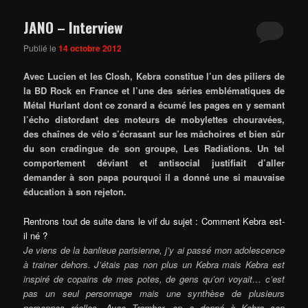
JANO – Interview
Publié le
14 octobre 2012
Avec Lucien et les Closh, Kebra constitue l’un des piliers de
la BD Rock en France et l’une des séries emblématiques de
Métal Hurlant dont ce zonard a écumé les pages en y semant
l’écho distordant des moteurs de mobylettes chouravées,
des chaînes de vélo s’écrasant sur les mâchoires et bien sûr
du son cradingue de son groupe, Les Radiations. Un tel
comportement déviant et antisocial justifiait d’aller
demander à son papa pourquoi il a donné une si mauvaise
éducation à son rejeton.
Rentrons tout de suite dans le vif du sujet : Comment Kebra est-
il né ?
Je viens de la banlieue parisienne, j’y ai passé mon adolescence
à trainer dehors. J’étais pas non plus un Kebra mais Kebra est
inspiré de copains de mes potes, de gens qu’on voyait… c’est
pas un seul personnage mais une synthèse de plusieurs
personnes réelles. Avec Tramber, on a donné à Kebra son