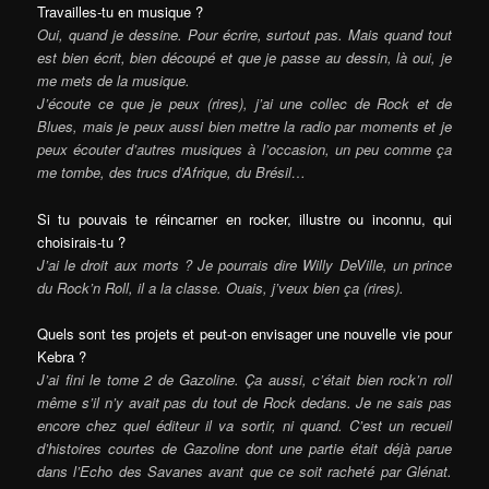
Travailles-tu en musique ?
Oui, quand je dessine. Pour écrire, surtout pas. Mais quand tout
est bien écrit, bien découpé et que je passe au dessin, là oui, je
me mets de la musique.
J’écoute ce que je peux (rires), j’ai une collec de Rock et de
Blues, mais je peux aussi bien mettre la radio par moments et je
peux écouter d’autres musiques à l’occasion, un peu comme ça
me tombe, des trucs d’Afrique, du Brésil…
Si tu pouvais te réincarner en rocker, illustre ou inconnu, qui
choisirais-tu ?
J’ai le droit aux morts ? Je pourrais dire Willy DeVille, un prince
du Rock’n Roll, il a la classe. Ouais, j’veux bien ça (rires).
Quels sont tes projets et peut-on envisager une nouvelle vie pour
Kebra ?
J’ai fini le tome 2 de Gazoline. Ça aussi, c’était bien rock’n roll
même s’il n’y avait pas du tout de Rock dedans. Je ne sais pas
encore chez quel éditeur il va sortir, ni quand. C’est un recueil
d’histoires courtes de Gazoline dont une partie était déjà parue
dans l’Echo des Savanes avant que ce soit racheté par Glénat.