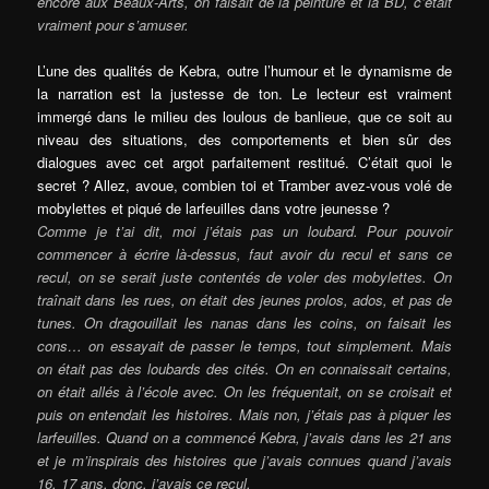
encore aux Beaux-Arts, on faisait de la peinture et la BD, c’était
vraiment pour s’amuser.
L’une des qualités de Kebra, outre l’humour et le dynamisme de
la narration est la justesse de ton. Le lecteur est vraiment
immergé dans le milieu des loulous de banlieue, que ce soit au
niveau des situations, des comportements et bien sûr des
dialogues avec cet argot parfaitement restitué. C’était quoi le
secret ? Allez, avoue, combien toi et Tramber avez-vous volé de
mobylettes et piqué de larfeuilles dans votre jeunesse ?
Comme je t’ai dit, moi j’étais pas un loubard. Pour pouvoir
commencer à écrire là-dessus, faut avoir du recul et sans ce
recul, on se serait juste contentés de voler des mobylettes. On
traînait dans les rues, on était des jeunes prolos, ados, et pas de
tunes. On dragouillait les nanas dans les coins, on faisait les
cons… on essayait de passer le temps, tout simplement. Mais
on était pas des loubards des cités. On en connaissait certains,
on était allés à l’école avec. On les fréquentait, on se croisait et
puis on entendait les histoires. Mais non, j’étais pas à piquer les
larfeuilles. Quand on a commencé Kebra, j’avais dans les 21 ans
et je m’inspirais des histoires que j’avais connues quand j’avais
16, 17 ans, donc, j’avais ce recul.