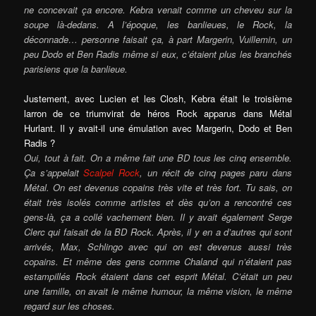
ne concevait ça encore. Kebra venait comme un cheveu sur la
soupe là-dedans. A l’époque, les banlieues, le Rock, la
déconnade… personne faisait ça, à part Margerin, Vuillemin, un
peu Dodo et Ben Radis même si eux, c’étaient plus les branchés
parisiens que la banlieue.
Justement, avec Lucien et les Closh, Kebra était le troisième
larron de ce triumvirat de héros Rock apparus dans Métal
Hurlant. Il y avait-il une émulation avec Margerin, Dodo et Ben
Radis ?
Oui, tout à fait. On a même fait une BD tous les cinq ensemble.
Ça s’appelait
Scalpel Rock
, un récit de cinq pages paru dans
Métal. On est devenus copains très vite et très fort. Tu sais, on
était très isolés comme artistes et dès qu’on a rencontré ces
gens-là, ça a collé vachement bien. Il y avait également Serge
Clerc qui faisait de la BD Rock. Après, il y en a d’autres qui sont
arrivés, Max, Schlingo avec qui on est devenus aussi très
copains. Et même des gens comme Chaland qui n’étaient pas
estampillés Rock étaient dans cet esprit Métal. C’était un peu
une famille, on avait le même humour, la même vision, le même
regard sur les choses.