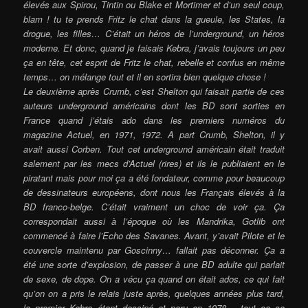
élevés aux Spirou, Tintin ou Blake et Mortimer et d’un seul coup,
blam ! tu te prends Fritz le chat dans la gueule, les States, la
drogue, les filles… C’était un héros de l’underground, un héros
moderne. Et donc, quand je faisais Kebra, j’avais toujours un peu
ça en tête, cet esprit de Fritz le chat, rebelle et confus en même
temps… on mélange tout et il en sortira bien quelque chose !
Le deuxième après Crumb, c’est Shelton qui faisait partie de ces
auteurs underground américains dont les BD sont sorties en
France quand j’étais ado dans les premiers numéros du
magazine Actuel, en 1971, 1972. A part Crumb, Shelton, il y
avait aussi Corben. Tout cet underground américain était traduit
salement par les mecs d’Actuel (rires) et ils le publiaient en le
piratant mais pour moi ça a été fondateur, comme pour beaucoup
de dessinateurs européens, dont nous les Français élevés à la
BD franco-belge. C’était vraiment un choc de voir ça. Ça
correspondait aussi à l’époque où les Mandrika, Gotlib ont
commencé à faire l’Echo des Savanes. Avant, y’avait Pilote et le
couvercle maintenu par Goscinny… fallait pas déconner. Ça a
été une sorte d’explosion, de passer à une BD adulte qui parlait
de sexe, de dope. On a vécu ça quand on était ados, ce qui fait
qu’on on a pris le relais juste après, quelques années plus tard,
le premier Kebra étant dessiné et paru en 1978… tout ça se