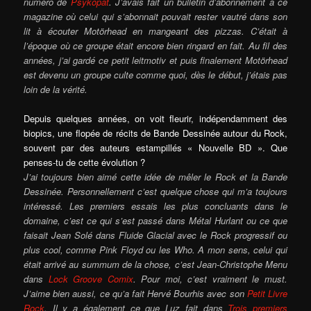
numéro de
Psykopat
. J’avais fait un bulletin d’abonnement à ce
magazine où celui qui s’abonnait pouvait rester vautré dans son
lit à écouter Motörhead en mangeant des pizzas. C’était à
l’époque où ce groupe était encore bien ringard en fait. Au fil des
années, j’ai gardé ce petit leitmotiv et puis finalement Motörhead
est devenu un groupe culte comme quoi, dès le début, j’étais pas
loin de la vérité.
Depuis quelques années, on voit fleurir, indépendamment des
biopics, une flopée de récits de Bande Dessinée autour du Rock,
souvent par des auteurs estampillés « Nouvelle BD ». Que
penses-tu de cette évolution ?
J’ai toujours bien aimé cette idée de mêler le Rock et la Bande
Dessinée. Personnellement c’est quelque chose qui m’a toujours
intéressé. Les premiers essais les plus concluants dans le
domaine, c’est ce qui s’est passé dans Métal Hurlant ou ce que
faisait Jean Solé dans Fluide Glacial avec le Rock progressif ou
plus cool, comme Pink Floyd ou les Who. A mon sens, celui qui
était arrivé au summum de la chose, c’est Jean-Christophe Menu
dans
Lock Groove Comix
. Pour moi, c’est vraiment le must.
J’aime bien aussi, ce qu’a fait Hervé Bourhis avec son
Petit Livre
Rock
. Il y a également ce que Luz fait dans
Trois premiers