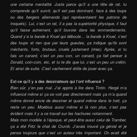
une certaine mentalité. Juste parce qu’il a une tête de rat, tu
comprends qu’il survit, qu’il est pas dominant, face à des loups
ou des bergers allemands (qui représentaient les patrons de
troquets). Lui, c’est un rat, il a pas la supériorité physique, il faut
qu’il fasse autrement, qu’il louvoie dans les emmerdements.
Quand y’a la bande à Kruel qui déboule… la bande à Kruel, c’est
des loups et rien que par leurs gueules, ça indique qu’ils sont
méchants, forts, brutaux, cruels justement (rires). Après, si tu
fais un canard, c’est un peu con, un canard, ça fait penser à
Donald, coin-coin, etc. et tu te dis que lui, c’est un peu un crétin.
Et ainsi de suite. C’est vachement drôle de jouer avec ça.
Est-ce qu’il y a des dessinateurs qui t’ont influencé ?
Bien sûr, y’en pas mal. J’ai appris à lire dans Tintin. Hergé m’a
influencé même si ça se voit pas directement mais ça m’a quand
même donné envie de dessiner et quand même dans le trait, ça
reste un peu. Moebius aussi même si là non plus, c’est pas
évident mais il y a ce travail sur les hachures notamment.
Mais mon modèle à l’époque, et peut-être aussi celui de Tramber,
ça a été Fritz le chat de Crumb. J’avais trouvé ça génial et je
pense toujours que c’est un auteur très important. On avait été