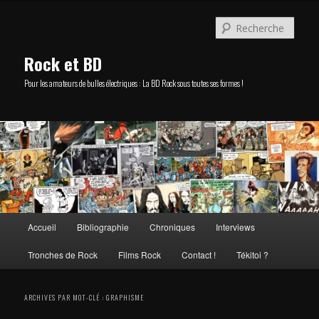
Aller
Aller
au
au
Rech
contenu
contenu
principal
secondaire
Rock et BD
Pour les amateurs de bulles électriques : La BD Rock sous toutes ses formes !
Menu
Accueil
Bibliographie
Chroniques
Interviews
principal
Tronches de Rock
Films Rock
Contact !
Tékitoi ?
ARCHIVES PAR MOT-CLÉ :
GRAPHISME