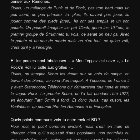
penser aux Ramones.
Ouais, un mélange de Punk et de Rock, pas trop hard mais un
peu lourd, un peu primaire. En plus, ils savent pas jouer, ils
jouent comme des pieds (rires). Ils ont des amplis et un son
pourris. On pourrait imaginer les pré Clash, genre les 101’ers, le
premier groupe de Strummer, tu vois, ce serait un peu ça. Avec
la patate et un son de merde mais on s’en fout, ce qu’on voit,
c’est qu’il y a l’énergie.
Et les paroles sont fabuleuses… « Mon Teppaz est naze », « Le
Rock’n Roll lui colle aux grolles »…
Ouais, on imagine Kebra les écrire sur un coin de nappe, en
buvant des bières, au fond d’un troquet. A l’époque, en France il
y avait Starshooter, Téléphone qui démarraient tout juste et sinon
la vague Punk. Le premier Kebra, on l’a fait pendant l’été 1977,
en écoutant Patti Smith à fond. Et donc ouais, t’as raison, les
Radiations, ça pourrait être les Ramones à la Française.
Quels points communs vois-tu entre rock et BD ?
Pour moi, le point commun évident, mais c’est en train de
changer, c’est qu’il s’agissait d’arts populaires, non contrôlés ou
mal contrôlés, qui avaient échappé au regard des classes