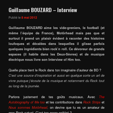
Guillaume BOUZARD – Interview
Publié le
8 mai 2012
Guillaume BOUZARD aime les vide-greniers, le football (et
même l’équipe de France), Motörhead mais pas que et
surtout il prend un plaisir évident à raconter des histoires
loufoques et décalées dans lesquelles il glisse parfois
quelques ingrédients bien rock’n roll. Ce dévoreur de grands
espaces (il habite dans les Deux-Sèvres) et de musique
électrique nous livre son Interview of Him too.
Quelle place tient le Rock dans ton imaginaire d’auteur de BD ?
C’est une source d’inspiration et aussi en quelque sorte un art de
vivre puisque j’écoute de la musique et notamment du Rock tout
au long de la journée.
Parlons justement de tes goûts musicaux. Avec
The
Autobiography of Me too
et tes contributions dans
Rock Strips
et
Nous sommes Motörhead
,
on devine que tu es un amateur de
gros Rock saturé. C’est ton genre préféré ?