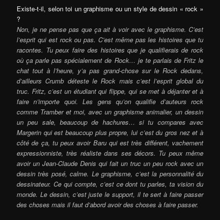
Existe-t-il, selon toi un graphisme ou un style de dessin « rock »
?
Non, je ne pense pas que ça ait à voir avec le graphisme. C’est
l’esprit qui est rock ou pas. C’est même pas les histoires que tu
racontes. Tu peux faire des histoires que je qualifierais de rock
où ça parle pas spécialement de Rock… je te parlais de Fritz le
chat tout à l’heure, y’a pas grand-chose sur le Rock dedans,
d’ailleurs Crumb déteste le Rock mais c’est l’esprit global du
truc. Fritz, c’est un étudiant qui flippe, qui se met à déjanter et à
faire n’importe quoi. Les gens qu’on qualifie d’auteurs rock
comme Tramber et moi, avec un graphisme animalier, un dessin
un peu sale, beaucoup de hachures… si tu compares avec
Margerin qui est beaucoup plus propre, lui c’est du gros nez et à
côté de ça, tu peux avoir Baru qui est très différent, vachement
expressionniste, très réaliste dans ses décors. Tu peux même
avoir un Jean-Claude Denis qui fait un truc un peu rock avec un
dessin très posé, calme. Le graphisme, c’est la personnalité du
dessinateur. Ce qui compte, c’est ce dont tu parles, ta vision du
monde. Le dessin, c’est juste le support, il te sert à faire passer
des choses mais il faut d’abord avoir des choses à faire passer.