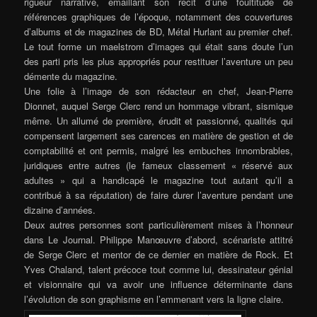
rigueur narrative, émaillant son récit d’une foultitude de
références graphiques de l’époque, notamment des couvertures
d’albums et de magazines de BD, Métal Hurlant au premier chef.
Le tout forme un maelstrom d’images qui était sans doute l’un
des parti pris les plus appropriés pour restituer l’aventure un peu
démente du magazine.
Une folie à l’image de son rédacteur en chef, Jean-Pierre
Dionnet, auquel Serge Clerc rend un hommage vibrant, sismique
même. Un allumé de première, érudit et passionné, qualités qui
compensent largement ses carences en matière de gestion et de
comptabilité et ont permis, malgré les embuches innombrables,
juridiques entre autres (le fameux classement « réservé aux
adultes » qui a handicapé le magazine tout autant qu’il a
contribué à sa réputation) de faire durer l’aventure pendant une
dizaine d’années.
Deux autres personnes sont particulièrement mises à l’honneur
dans Le Journal. Philippe Manœuvre d’abord, scénariste attitré
de Serge Clerc et mentor de ce dernier en matière de Rock. Et
Yves Chaland, talent précoce tout comme lui, dessinateur génial
et visionnaire qui va avoir une influence déterminante dans
l’évolution de son graphisme en l’emmenant vers la ligne claire.