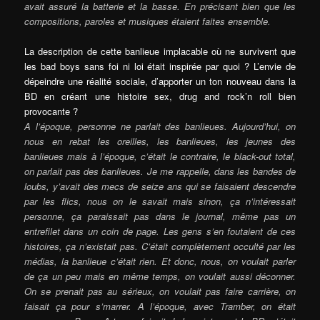
avait assuré la batterie et la basse. En précisant bien que les
compositions, paroles et musiques étaient faites ensemble.
La description de cette banlieue implacable où ne survivent que
les bad boys sans foi ni loi était inspirée par quoi ? L’envie de
dépeindre une réalité sociale, d’apporter un ton nouveau dans la
BD en créant une histoire sex, drug and rock’n roll bien
provocante ?
A l’époque, personne ne parlait des banlieues. Aujourd’hui, on
nous en rebat les oreilles, les banlieues, les jeunes des
banlieues mais à l’époque, c’était le contraire, le black-out total,
on parlait pas des banlieues. Je me rappelle, dans les bandes de
loubs, y’avait des mecs de seize ans qui se faisaient descendre
par les flics, nous on le savait mais sinon, ça n’intéressait
personne, ça paraissait pas dans le journal, même pas un
entrefilet dans un coin de page. Les gens s’en foutaient de ces
histoires, ça n’existait pas. C’était complètement occulté par les
médias, la banlieue c’était rien. Et donc, nous, on voulait parler
de ça un peu mais en même temps, on voulait aussi déconner.
On se prenait pas au sérieux, on voulait pas faire carrière, on
faisait ça pour s’marrer. A l’époque, avec Tramber, on était