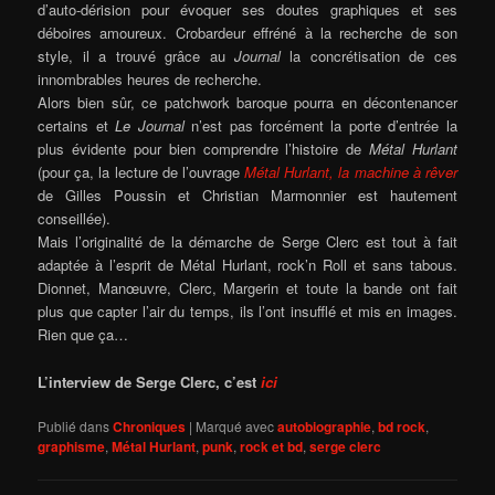
d’auto-dérision pour évoquer ses doutes graphiques et ses
déboires amoureux. Crobardeur effréné à la recherche de son
style, il a trouvé grâce au
Journal
la concrétisation de ces
innombrables heures de recherche.
Alors bien sûr, ce patchwork baroque pourra en décontenancer
certains et
Le Journal
n’est pas forcément la porte d’entrée la
plus évidente pour bien comprendre l’histoire de
Métal Hurlant
(pour ça, la lecture de l’ouvrage
Métal Hurlant, la machine à rêver
de Gilles Poussin et Christian Marmonnier est hautement
conseillée).
Mais l’originalité de la démarche de Serge Clerc est tout à fait
adaptée à l’esprit de Métal Hurlant, rock’n Roll et sans tabous.
Dionnet, Manœuvre, Clerc, Margerin et toute la bande ont fait
plus que capter l’air du temps, ils l’ont insufflé et mis en images.
Rien que ça…
L’interview de Serge Clerc, c’est
ici
Publié dans
Chroniques
|
Marqué avec
autobiographie
,
bd rock
,
graphisme
,
Métal Hurlant
,
punk
,
rock et bd
,
serge clerc