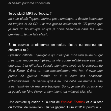
ai besoin pour me concentrer.
Tu es plutôt MP3 ou Teppaz ?
Je suis plutôt Teppaz, surtout pas numérique. J’écoute beaucoup
de vinyles et de CD. J’ai une grosse collection de CD parce que
je suis un boulimique et que je chine beaucoup dans les vide-
greniers… je me fais plaisir.
Si tu pouvais te réincarner en rocker, illustre ou inconnu, qui
choisirais-tu ?
Question difficile ! Quelqu’un qui n’est pas mort trop jeune ou qui
n’est pas encore mort (rires), la vie courte m’intéresse pas plus
que ça… à la réflexion, j’aurais bien aimé avoir eu le parcours de
Nino Ferrer. C’était un mec musicalement très fort, il avait une
putain de gueule terrible et il a écrit des chansons
extraordinaires. Je pense qu’il a eu une belle vie même si elle
s’ést terminée de manière tragique. Donc, je me dis qu’avoir eu
la gueule de Nino Ferrer et son talent, ça m’aurait bien plu.
Une dernière question à l’auteur de
Football Football
et à la star
du football deux-sévrien. Qui va gagner l’Euro 2012 et pourquoi ?