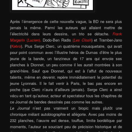
Après l’émergence de cette nouvelle vague, la BD ne sera plus
jamais la même.
Parmi les auteurs qui allaient mettre de
l’électricité dans leurs dessins, un trio se détache.
Frank
Margerin
(
Lucien
),
Dodo-Ben Radis
(
Les Closh
) et Tramber-Jano
(
Kebra
). Plus Serge Clerc, un quatrième mousquetaire, qui avait
pour point commun avec l’illustre héros de Dumas d’être le plus
jeune de la bande, un fanzineux de 17 ans qui envoie ses
planches à Dionnet, un peu comme il les aurait montrées à son
grand-frère. Sauf que Dionnet, qui est à l’affut de nouveaux
talents, même en devenir, repère immédiatement le potentiel du
jeune Lyonnais. Il le fait venir à Paris, le bac pas encore en
poche (que Clerc n’aura d’ailleurs jamais).
Serge Clerc a ainsi
vécu en tant qu’auteur, acteur et spectateur tous les chapitres de
ce Journal de bandes dessinés pas comme les autres.
Le Journal
n’est pas vraiment un biopic mais plutôt une
chronique mêlant autobiographie et allégorie. Avec pas moins de
232 planches, l’œuvre est dense, touffue, limite bordélique par
moments, l’auteur se souciant peu de précision historique et de