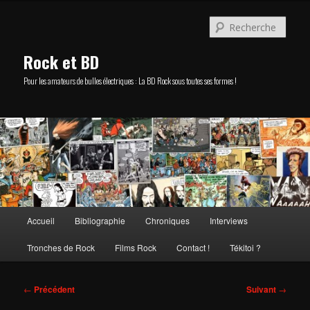
Aller
au
Rech
contenu
principal
Rock et BD
Pour les amateurs de bulles électriques : La BD Rock sous toutes ses formes !
Menu
Accueil
Bibliographie
Chroniques
Interviews
principal
Tronches de Rock
Films Rock
Contact !
Tékitoi ?
Navigation
←
Précédent
Suivant
→
des