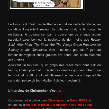
Le Rock, s’il n’est pas le thème central de cette tétralogie, en
constitue l’ingrédient majeur, la toile de fond, le fil rouge, le
révélateur. A commencer par la couverture de chaque album
parodiant avec bonheur la pochette de rien moins que
Rubber
Soul, After Math, The Kinks Are The Village Green Preservation
Society
et
My Generation
dont il ne sera pas fait l’injure au
lecteur de rappeler quels groupes ont pondu ces chefs-d’oeuvre
des Sixties.
Adoptant un ton ainsi qu’un graphisme résolument dans l’air du
temps, Christopher bâtit une de ces œuvres qui démontrent que
le Rock et la BD sont définitivement entrés dans l’âge adulte
sans rien perdre de leur vitalité ni de leur modernité.
L’interview de Christopher, c’est
ici
Ce contenu a été publié dans
Chroniques
par
Bruno RIVAL
, et
marqué avec
bd rock
,
Beatles
,
Christopher
,
Kinks
,
rock et bd
,
Rolling Stones
,
The Who
. Mettez-le en favori avec son
permalien
.