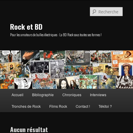
Aller
Aller
au
au
Rech
contenu
contenu
principal
secondaire
Rock et BD
Pour les amateurs de bulles électriques : La BD Rock sous toutes ses formes !
Menu
Accueil
Bibliographie
Chroniques
Interviews
principal
Tronches de Rock
Films Rock
Contact !
Tékitoi ?
Aucun résultat