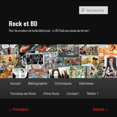
Aller
au
Rech
contenu
principal
Rock et BD
Pour les amateurs de bulles électriques : La BD Rock sous toutes ses formes !
Menu
Accueil
Bibliographie
Chroniques
Interviews
principal
Tronches de Rock
Films Rock
Contact !
Tékitoi ?
Navigation
←
Précédent
Suivant
→
des