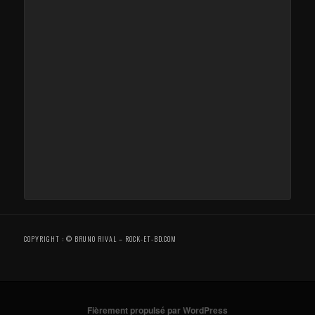
COPYRIGHT : © BRUNO RIVAL – ROCK-ET-BD.COM
Fièrement propulsé par WordPress