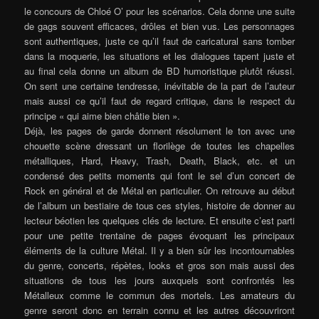
le concours de Chloé O’ pour les scénarios. Cela donne une suite
de gags souvent efficaces, drôles et bien vus. Les personnages
sont authentiques, juste ce qu’il faut de caricatural sans tomber
dans la moquerie, les situations et les dialogues tapent juste et
au final cela donne un album de BD humoristique plutôt réussi.
On sent une certaine tendresse, inévitable de la part de l’auteur
mais aussi ce qu’il faut de regard critique, dans le respect du
principe « qui aime bien châtie bien ».
Déjà, les pages de garde donnent résolument le ton avec une
chouette scène dressant un florilège de toutes les chapelles
métalliques, Hard, Heavy, Trash, Death, Black, etc. et un
condensé des petits moments qui font le sel d’un concert de
Rock en général et de Métal en particulier. On retrouve au début
de l’album un bestiaire de tous ces styles, histoire de donner au
lecteur béotien les quelques clés de lecture. Et ensuite c’est parti
pour une petite trentaine de pages évoquant les principaux
éléments de la culture Métal. Il y a bien sûr les incontournables
du genre, concerts, répètes, looks et gros son mais aussi des
situations de tous les jours auxquels sont confrontés les
Métalleux comme le commun des mortels. Les amateurs du
genre seront donc en terrain connu et les autres découvriront