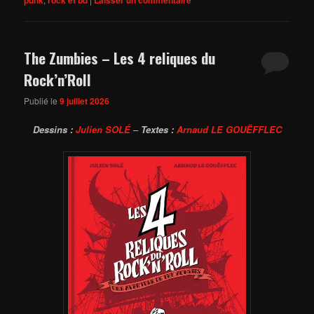
The Zumbies – Les 4 reliques du
Rock’n’Roll
Publié le
9 juillet 2026
Dessins :
Julien SOLÉ
–
Textes :
Arnaud LE GOUËFFLEC