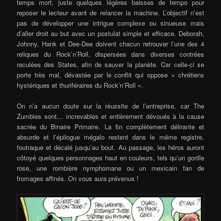
temps mort, juste quelques légères baisses de tempo pour
reposer le lecteur avant de relancer la machine. L’objectif n’est
pas de développer une intrigue complexe ou sinueuse mais
d’aller droit au but avec un postulat simple et efficace. Deborah,
Johnny, Hank et Dee-Dee doivent chacun retrouver l’une des 4
reliques du Rock’n’Roll, dispersées dans diverses contrées
reculées des States, afin de sauver la planète. Car celle-ci se
porte très mal, dévastée par le conflit qui oppose « chrétiens
hystériques et thuriféraires du Rock’n’Roll ».
On n’a aucun doute sur la réussite de l’entreprise, car The
Zumbies sont… increvables et entièrement dévoués à la cause
sacrée du Binaire Primaire. La fin complètement délirante et
absurde et l’épilogue mégalo restent dans le même registre,
foutraque et décalé jusqu’au bout. Au passage, les héros auront
côtoyé quelques personnages haut en couleurs, tels qu’un gorille
rose, une rombière nymphomane ou un mexicain fan de
fromages affinés. On vous aura prévenus !