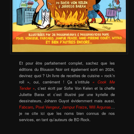
Et pour être parfaitement complet, sachez que les
éditions du Blouson Noir ont également sorti en 2024,
devinez quoi ? Un livre de recettes de cuisine « rock’n
roll », oui, carrément ! Ça s’intitule
« Cook Me
Tender »
, c’est écrit par Sofie Von Kelen et la cheffe
Juliette Barax et c’est illustré par une kyrielle de
dessinateurs, Johann Guyot évidemment mais aussi,
Fabcaro
,
Pixel Vengeur
,
Jampur Fraize
,
Will Argunas
…
je ne cite ici que les noms bien connus de nos
services, en tant qu’auteurs de BD Rock.