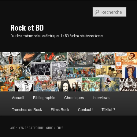
Aller
Aller
au
au
Rech
contenu
contenu
principal
secondaire
Rock et BD
Pour les amateurs de bulles électriques : La BD Rock sous toutes ses formes !
Menu
Accueil
Bibliographie
Chroniques
Interviews
principal
Tronches de Rock
Films Rock
Contact !
Tékitoi ?
ARCHIVES DE CATÉGORIE :
CHRONIQUES