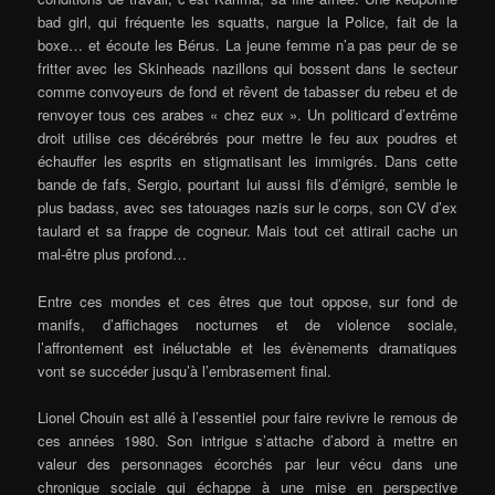
bad girl, qui fréquente les squatts, nargue la Police, fait de la
boxe… et écoute les Bérus. La jeune femme n’a pas peur de se
fritter avec les Skinheads nazillons qui bossent dans le secteur
comme convoyeurs de fond et rêvent de tabasser du rebeu et de
renvoyer tous ces arabes « chez eux ». Un politicard d’extrême
droit utilise ces décérébrés pour mettre le feu aux poudres et
échauffer les esprits en stigmatisant les immigrés. Dans cette
bande de fafs, Sergio, pourtant lui aussi fils d’émigré, semble le
plus badass, avec ses tatouages nazis sur le corps, son CV d’ex
taulard et sa frappe de cogneur. Mais tout cet attirail cache un
mal-être plus profond…
Entre ces mondes et ces êtres que tout oppose, sur fond de
manifs, d’affichages nocturnes et de violence sociale,
l’affrontement est inéluctable et les évènements dramatiques
vont se succéder jusqu’à l’embrasement final.
Lionel Chouin est allé à l’essentiel pour faire revivre le remous de
ces années 1980. Son intrigue s’attache d’abord à mettre en
valeur des personnages écorchés par leur vécu dans une
chronique sociale qui échappe à une mise en perspective