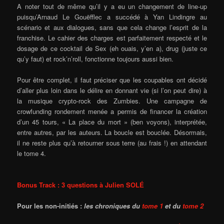
A noter tout de même qu’il y a eu un changement de line-up
puisqu’Arnaud Le Gouëfflec a succédé à Yan Lindingre au
scénario et aux dialogues, sans que cela change l’esprit de la
franchise. Le cahier des charges est parfaitement respecté et le
dosage de ce cocktail de Sex (eh ouais, y’en a), drug (juste ce
qu’y faut) et rock’n’roll, fonctionne toujours aussi bien.
Pour être complet, il faut préciser que les coupables ont décidé
d’aller plus loin dans le délire en donnant vie (si l’on peut dire) à
la musique crypto-rock des Zumbies. Une campagne de
crowfunding rondement menée a permis de financer la création
d’un 45 tours, « La place du mort » (ben voyons), interprétée,
entre autres, par les auteurs. La boucle est bouclée. Désormais,
il ne reste plus qu’à retourner sous terre (au frais !) en attendant
le tome 4.
Bonus Track : 3 questions à Julien SOLÉ
Pour les non-initiés :
les chroniques du
tome 1
et du
tome 2