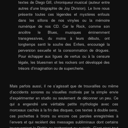
textes de Diego Gill, chroniqueur musical (auteur entre
autres d’une biographie de Joy Division). Le livre nous
présente toutes ces légendes et mystères enfouis
dans les sillons de nos vinyles ou la mémoire
numérique de nos CD. Car le Rock, comme son
ancêtre le Blues, musiques éminemment
transgressives, du moins à leurs débuts, ont
longtemps senti le soufre des Enfers, encouragé la
perversion sexuelle et la consommation de drogues.
Pour échapper aux ligues de vertus ou à la censure
légale, les bluesmen et les rockers ont développé des
trésors d’imagination ou de supercherie.
Mais parfois aussi, il ne s’agissait que de trouvailles ou même
d’accidents sonores ou visuelles motivés par la simple envie
d’expérimenter en studio ou seulement de déconner un peu. Ce
qui a engendré une véritable petite mythologie avec ces
morceaux cachés à la fin des disques, ces textes à double sens,
ces pochettes à tiroirs ou encore ces paroles enregistrées à
l’envers et qui recèlent des messages subliminaux dont certains
invoqueraient le Diable ou inciteraient au suicide. C’est ainsi tout