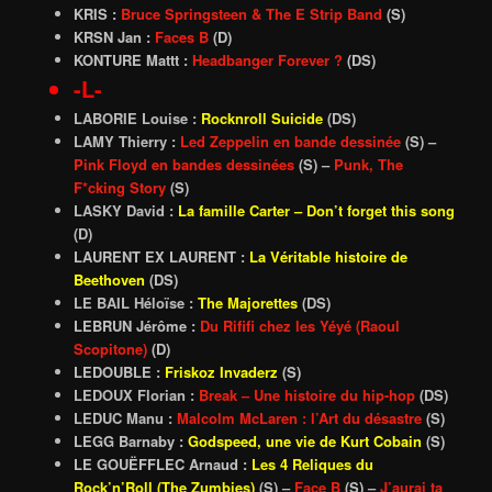
KRIS :
Bruce Springsteen & The E Strip Band
(S)
KRSN Jan :
Faces B
(D)
KONTURE Mattt :
Headbanger Forever ?
(DS)
-L-
LABORIE Louise :
Rocknroll Suicide
(DS)
LAMY Thierry :
Led Zeppelin en bande dessinée
(S) –
Pink Floyd en bandes dessinées
(S) –
Punk, The
F*cking Story
(S)
LASKY David :
La famille Carter – Don’t forget this song
(D)
LAURENT EX LAURENT :
La Véritable histoire de
Beethoven
(DS)
LE BAIL Héloïse :
The Majorettes
(DS)
LEBRUN Jérôme :
Du Rififi chez les Yéyé (Raoul
Scopitone)
(D)
LEDOUBLE :
Friskoz Invaderz
(S)
LEDOUX Florian :
Break – Une histoire du hip-hop
(DS)
LEDUC Manu :
Malcolm McLaren : l’Art du désastre
(S)
LEGG Barnaby :
Godspeed, une vie de Kurt Cobain
(S)
LE GOUËFFLEC Arnaud :
Les 4 Reliques du
Rock’n’Roll (The Zumbies)
(S) –
Face B
(S)
–
J’aurai ta