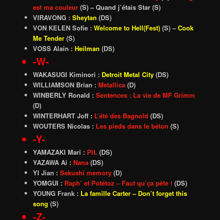
est ma couleur
(S) –
Quand j’étais Star
(S)
VIRAVONG :
Sheytan
(DS)
VON KELEN Sofie :
Welcome to Hell(Fest)
(S)
–
Cook
Me Tender
(S)
VOSS Alain :
Heilman
(DS)
-W-
WAKASUGI Kiminori :
Detroit Metal City
(DS)
WILLIAMSON Brian :
Metallica
(D)
WINBERLY Ronald :
Sentences : La vie de MF Grimm
(D)
WINTERHART Joff :
L’été des Bagnold
(DS)
WOUTERS Nicolas :
Les pieds dans le béton
(S)
-Y-
YAMAZAKI Mari :
PIL
(DS)
YAZAWA Ai :
Nana
(DS)
YI Jian :
Sekushi memory
(D)
YOMGUI :
Raph’ et Potétoz – Faut qu’ça pète !
(DS)
YOUNG Frank :
La famille Carter – Don’t forget this
song
(S)
-Z-