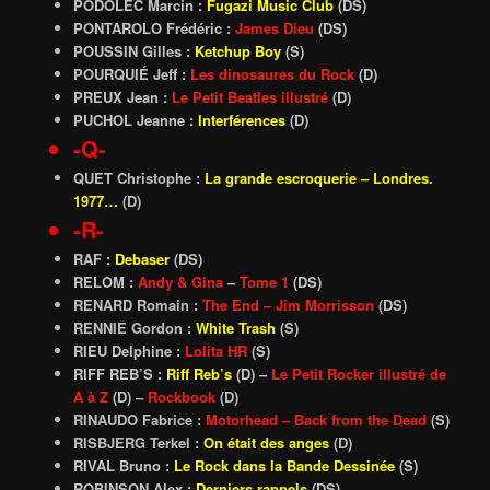
PODOLEC Marcin :
Fugazi Music Club
(DS)
PONTAROLO Frédéric :
James Dieu
(DS)
POUSSIN Gilles
:
Ketchup Boy
(S)
POURQUIÉ Jeff :
Les dinosaures du Rock
(D)
PREUX Jean :
Le Petit Beatles illustré
(D)
PUCHOL Jeanne :
Interférences
(D)
-Q-
QUET Christophe :
La grande escroquerie – Londres.
1977…
(D)
-R-
RAF :
Debaser
(DS)
RELOM :
Andy & Gina
–
Tome 1
(DS)
RENARD Romain :
The End – Jim Morrisson
(DS)
RENNIE Gordon :
White Trash
(S)
RIEU Delphine :
Lolita HR
(S)
RIFF REB’S :
Riff Reb’s
(D) –
Le Petit Rocker illustré de
A à Z
(D)
–
Rockbook
(D)
RINAUDO Fabrice :
Motorhead – Back from the Dead
(S)
RISBJERG Terkel :
On était des anges
(D)
RIVAL Bruno :
Le Rock dans la Bande Dessinée
(S)
ROBINSON Alex :
Derniers rappels
(DS)