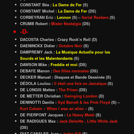
CONSTANT Béa :
La Dame de Fer
(S)
CONSTANT Michel :
La Dame de Fer
(DS)
CORBEYRAN Eric :
Lennon
(S) –
Serial Rockers
(S)
CRUMB Robert :
Mister Nostalgia
(DS)
-D-
DACOSTA Charles : Crazy Rock’n Roll (D)
DAENINCKX Didier :
Octobre Noir
(S)
DAMPREMY Jack :
La Musique Actuelle pour les
Sourds et les Malentendants
(S)
DAWSON Mike :
Freddie et moi
(DS)
DEBAYE Manon :
Des filles normales
(DS)
DECKER Manuel : Disques et Bande Dessinée (S)
DÉDOLA Loulou :
Il était une fois en Jamaïque
(S)
DE LONGIS Matteo :
The Prism
(DS)
DE METTER Christian :
Swinging London
(D)
DENINOTTI Danilo :
Syd Barrett & les Pink Floyd
(S) –
Kurt Cobain « When I was an alien »
(S)
DE PIERPONT Jacques :
Le Heavy Metal
(S)
DE
RADIGUES Max
:
Jack Delwitte , Little White Jack
(DS)
DIAZ CANALES Juan ;
Judee Sill
(S)