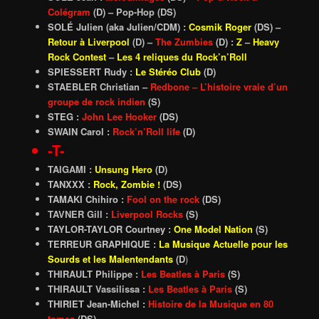
Colégram
(D) –
Pop-Hop (DS)
SOLÉ Julien (aka Julien/CDM) :
Cosmik Roger
(DS) –
Retour à Liverpool
(D) –
The Zumbies
(D) :
Z
–
Heavy
Rock Contest
–
Les 4 reliques du Rock’n’Roll
SPIESSERT Rudy :
Le Stéréo Club
(D)
STAEBLER Christian –
Redbone – L’histoire vraie d’un
groupe de rock indien
(S)
STEG :
John Lee Hooker
(DS)
SWAIN Carol :
Rock’n’Roll life
(D)
-T-
TAIGAMI :
Unsung Hero
(D)
TANXXX :
Rock, Zombie !
(DS)
TAMAKI Chihiro :
Fool on the rock
(DS)
TAVNER Gill :
Liverpool Rocks
(S)
TAYLOR-TAYLOR Courtney :
One Model Nation
(S)
TERREUR GRAPHIQUE :
La Musique Actuelle pour les
Sourds et les Malentendants
(D
)
THIRAULT Philippe :
Les Beatles à Paris
(S)
THIRAULT Vassilissa :
Les Beatles à Paris
(S)
THIRIET Jean-Michel :
Histoire de la Musique en 80
tomes
(DS)