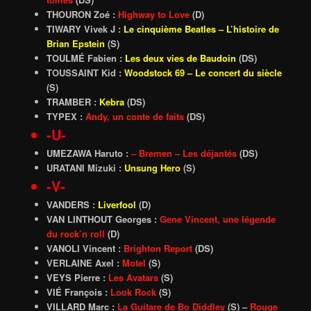
THOURON Zoé :
Highway to Love
(D)
TIWARY Vivek J :
Le cinquième Beatles
– L’histoire de
Brian Epstein
(S)
TOULMÉ Fabien :
Les deux vies de Baudoin
(DS)
TOUSSAINT Kid :
Woodstock 69 – Le concert du siècle
(S)
TRAMBER :
Kebra
(DS)
TYPEX :
Andy, un conte de faits
(DS)
-U-
UMEZAWA Haruto :
– Bremen – Les déjantés
(DS)
URATANI Mizuki :
Unsung Hero
(S)
-V-
VANDERS :
Liverfool
(D)
VAN LINTHOUT Georges :
Gene Vincent, une légende
du rock’n roll
(D)
VANOLI Vincent :
Brighton Report
(DS)
VERLAINE Axel :
Motel
(S)
VEYS Pierre :
Les Avatars
(S)
VIÉ François :
Look Rock
(S)
VILLARD Marc :
La Guitare de Bo Diddley
(S) –
Rouge