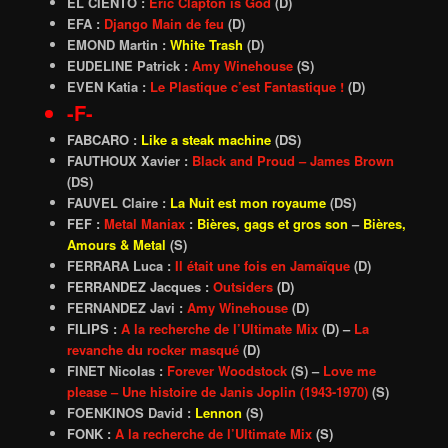
EL CIENTO :
Eric Clapton is God
(D)
EFA :
Django Main de feu
(D)
EMOND Martin :
White Trash
(D)
EUDELINE Patrick :
Amy Winehouse
(S)
EVEN Katia :
Le Plastique c’est Fantastique !
(D)
-F-
FABCARO :
Like a steak machine
(DS)
FAUTHOUX Xavier :
Black and Proud – James Brown
(DS)
FAUVEL Claire :
La Nuit est mon royaume
(DS)
FEF :
Metal Maniax
:
Bières, gags et gros son
–
Bières,
Amours & Metal
(S)
FERRARA Luca :
Il était une fois en Jamaïque
(D)
FERRANDEZ Jacques :
Outsiders
(D)
FERNANDEZ Javi :
Amy Winehouse
(D)
FILIPS :
A la recherche de l’Ultimate Mix
(D) –
La
revanche du rocker masqué
(D)
FINET Nicolas :
Forever Woodstock
(S) –
Love me
please – Une histoire de Janis Joplin (1943-1970)
(S)
FOENKINOS David :
Lennon
(S)
FONK :
A la recherche de l’Ultimate Mix
(S)