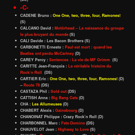
-C-
CADENE Bruno :
One One, two, three, four, Ramones!
(S)
CALCANO David :
Motörhead – La naissance du groupe
le plus bruyant du monde
(S)
CALI Davide : Les Bacon Brothers (S)
CARBONETTI Ernesto :
Paul est mort : quand les
Beatles ont perdu McCartney
(D)
CAREY Percy :
Sentences : La vie de MF Grimm
(S)
CARITTE Jean-François :
La véritable histoire du
Rock’n Roll
(DS)
CARTIER Eric :
One One, two, three, four, Ramones!
(D)
–
Route 78
(DS)
CASTAZA Phil :
Sold out
(DS)
CATTISH Anna :
Big Bang Cats
(D)
CHA :
Les Allumeuses
(D)
CHABERT Alexis :
Gainsbourg
(D)
CHANOINAT Philippe : Crazy Rock’n Roll (D)
CHARBONNEL Marc :
Fats Domino
(DS)
CHAUVELOT Jean :
Highway to Love
(S)