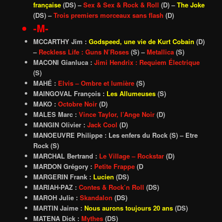
française
(DS) –
Sex & Sex & Rock & Roll
(D) –
The Joke
(DS) –
Trois premiers morceaux sans flash
(D)
-M-
MCCARTHY Jim :
Godspeed, une vie de Kurt Cobain
(D)
–
Reckless Life : Guns N’Roses
(S) –
Metallica
(S)
MACONI Gianluca :
Jimi Hendrix : Requiem Électrique
(S)
MAHÉ :
Elvis – Ombre et lumière
(S)
MAINGOVAL François :
Les Allumeuses
(S)
MAKO :
Octobre Noir
(D)
MALES Marc :
Vince Taylor, l’Ange Noir
(D)
MANGIN Olivier :
Jack Cool
(D)
MANOEUVRE Philippe : Les enfers du Rock (S) – Etre
Rock (S)
MARCHAL Bertrand :
Le Village – Rockstar
(D)
MARDON Grégory :
Petite Frappe
(D
MARGERIN Frank :
Lucien
(DS)
MARIAH-PAZ :
Contes & Rock’n Roll
(DS)
MAROH Julie :
Skandalon
(DS)
MARTIN Jaime :
Nous aurons toujours 20 ans
(DS)
MATENA Dick :
Mythes
(DS)