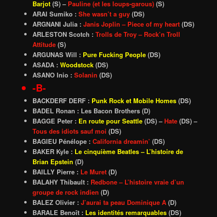
Barjot
(S) –
Pauline (et les loups-garous)
(S)
ARAI Sumiko :
She wasn’t a guy
(DS)
ARGNANI Julia :
Janis Joplin – Piece of my heart
(DS)
ARLESTON Scotch :
Trolls de Troy – Rock’n Troll
Attitude
(S)
ARGUNAS Will :
Pure Fucking People
(DS)
ASADA :
Woodstock
(DS)
ASANO Inio :
Solanin
(DS)
-B-
BACKDERF
DERF
:
Punk Rock et Mobile Homes
(DS)
BADEL Ronan : Les Bacon Brothers (D)
BAGGE Peter :
En route pour Seattle
(DS) –
Hate
(DS) –
Tous des idiots sauf moi
(DS)
BAGIEU Pénélope :
California dreamin’
(DS)
BAKER Kyle :
Le cinquième Beatles – L’histoire de
Brian Epstein
(D)
BAILLY Pierre :
Le Muret
(D)
BALAHY Thibault :
Redbone – L’histoire vraie d’un
groupe de rock indien
(D)
BALEZ Olivier :
J’aurai ta peau Dominique A
(D)
BARALE Benoît :
Les identités remarquables
(DS)