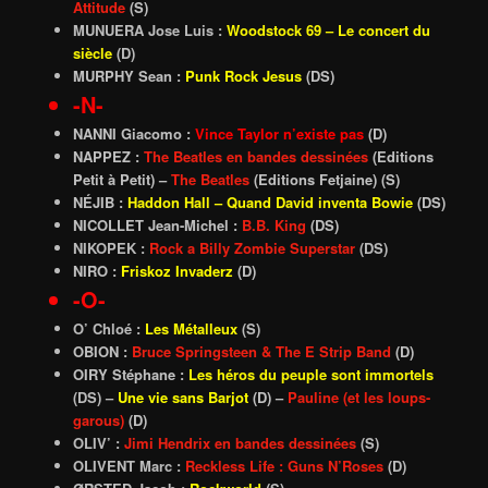
Attitude
(S)
MUNUERA Jose Luis :
Woodstock 69 – Le concert du
siècle
(D)
MURPHY Sean :
Punk Rock Jesus
(DS)
-N-
NANNI Giacomo :
Vince Taylor n’existe pas
(D)
NAPPEZ :
The Beatles en bandes dessinées
(Editions
Petit à Petit) –
The Beatles
(Editions Fetjaine) (S)
NÉJIB :
Haddon Hall – Quand David inventa Bowie
(DS)
NICOLLET Jean-Michel :
B.B. King
(DS)
NIKOPEK :
Rock a Billy Zombie Superstar
(DS)
NIRO :
Friskoz Invaderz
(D)
-O-
O’ Chloé :
Les Métalleux
(S)
OBION :
Bruce Springsteen & The E Strip Band
(D)
OIRY Stéphane :
Les héros du peuple sont immortels
(DS) –
Une vie sans Barjot
(D) –
Pauline (et les loups-
garous)
(D)
OLIV’ :
Jimi Hendrix en bandes dessinées
(S)
OLIVENT Marc :
Reckless Life : Guns N’Roses
(D)