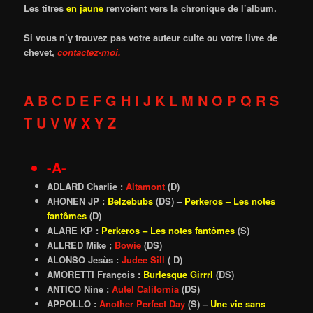
Les titres
en jaune
renvoient vers la chronique de l’album.
Si vous n’y trouvez pas votre auteur culte ou votre livre de
chevet,
contactez-moi.
A
B
C
D
E
F
G
H
I
J
K
L
M
N
O
P
Q
R
S
T
U
V
W
X
Y
Z
-A-
ADLARD Charlie :
Altamont
(D)
AHONEN JP :
Belzebubs
(DS) –
Perkeros – Les notes
fantômes
(D)
ALARE KP :
Perkeros – Les notes fantômes
(S)
ALLRED Mike ;
Bowie
(DS)
ALONSO Jesùs :
Judee Sill
( D)
AMORETTI François :
Burlesque Girrrl
(DS)
ANTICO Nine :
Autel California
(DS)
APPOLLO :
Another Perfect Day
(S) –
Une vie sans