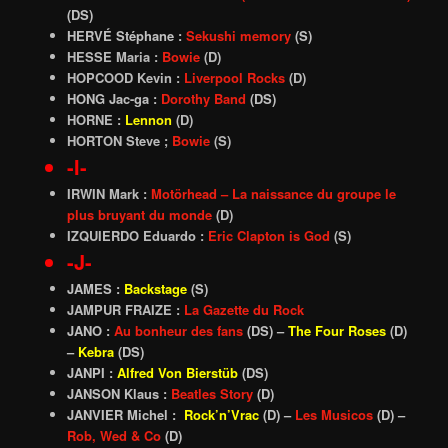
(DS)
HERVÉ Stéphane :
Sekushi memory
(S)
HESSE Maria :
Bowie
(D)
HOPCOOD Kevin :
Liverpool Rocks
(D)
HONG Jac-ga :
Dorothy Band
(DS)
HORNE :
Lennon
(D)
HORTON Steve ;
Bowie
(S)
-I-
IRWIN Mark :
Motörhead – La naissance du groupe le
plus bruyant du monde
(D)
IZQUIERDO Eduardo :
Eric Clapton is God
(S)
-J-
JAMES :
Backstage
(S)
JAMPUR FRAIZE :
La Gazette du Rock
JANO :
Au bonheur des fans
(DS) –
The Four Roses
(D)
–
Kebra
(DS)
JANPI :
Alfred Von Bierstüb
(
DS)
JANSON Klaus :
Beatles Story
(D)
JANVIER Michel :
Rock’n’Vrac
(D) –
Les Musicos
(D) –
Rob, Wed & Co
(D)