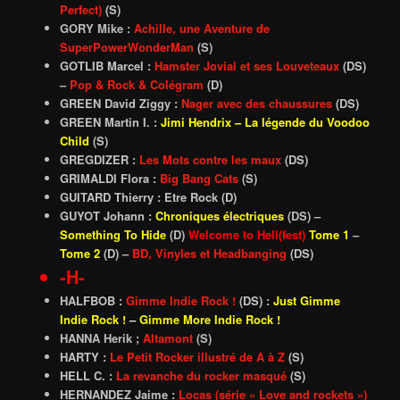
Perfect)
(S)
GORY Mike :
Achille, une Aventure de
SuperPowerWonderMan
(S)
GOTLIB Marcel :
Hamster Jovial et ses Louveteaux
(DS)
–
Pop & Rock & Colégram
(D)
GREEN David Ziggy :
Nager avec des chaussures
(DS)
GREEN Martin I. :
Jimi Hendrix – La légende du Voodoo
Child
(S)
GREGDIZER :
Les Mots contre les maux
(DS)
GRIMALDI Flora :
Big Bang Cats
(S)
GUITARD Thierry : Etre Rock (D)
GUYOT Johann :
Chroniques électriques
(DS) –
Something To Hide
(D)
Welcome to Hell(fest)
Tome 1
–
Tome 2
(D) –
BD, Vinyles et Headbanging
(DS)
-H-
HALFBOB :
Gimme Indie Rock !
(DS) :
Just Gimme
Indie Rock !
–
Gimme More Indie Rock !
HANNA Herik ;
Altamont
(S)
HARTY :
Le Petit Rocker illustré de A à Z
(S)
HELL C. :
La revanche du rocker masqué
(S)
HERNANDEZ Jaime :
Locas (série « Love and rockets »)