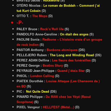
ØRSTED Jacob :
Rockworld
(S)
OTÉRO Nicolas :
Le roman de Boddah – Comment j’ai
tué Kurt Cobain
(D)
OTTO T. :
The Mops
(D)
-P-
PALEY Bruce :
Rock’n’Roll life
(S)
PANDOLFO Anne-Caroline :
On était des anges
(S)
PAOLINI Sonia :
Redbone – L’histoire vraie d’un groupe
de rock indien
(S)
PASTOR Anthony :
Bonbons atomiques
(DS)
PELLEJERO Ruben :
The Long and Winding Road
(DS)
PEREZ ADAN Delfina :
Les fleurs des funérailles
(D)
PEREZ George :
Beatles Story
(D)
PEYRAUD Jean-Philippe :
Quand j’étais Star
(D)
PHICIL :
London Calling
(D)
PIATEK Dorothée :
Louise Attaque (Les Chansons de )
en BD
(S)
PIC :
Not Quite Dead
(DS)
PINARD Philippe :
Du Rififi chez les Yéyé (Raoul
Scopitone)
(S)
PIXEL Vengeur :
HELLFEST (Metal…)
(D)