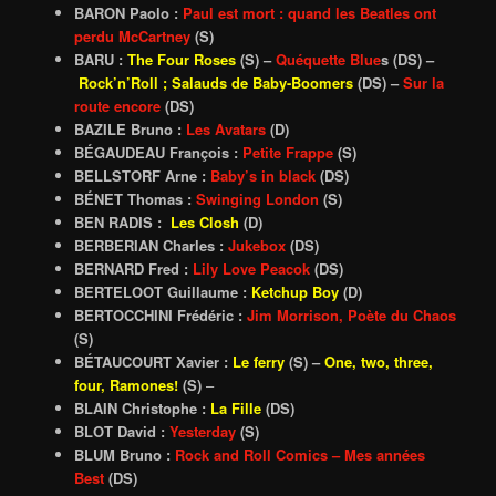
BARON Paolo :
Paul est mort : quand les Beatles ont
perdu McCartney
(S)
BARU :
The Four Roses
(S) –
Quéquette Blue
s (DS) –
Rock’n’Roll ; Salauds de Baby-Boomers
(DS) –
Sur la
route encore
(DS)
BAZILE Bruno :
Les Avatars
(D)
BÉGAUDEAU François :
Petite Frappe
(S)
BELLSTORF Arne :
Baby’s in black
(DS)
BÉNET Thomas :
Swinging London
(S)
BEN RADIS :
Les Closh
(D)
BERBERIAN Charles :
Jukebox
(DS)
BERNARD Fred :
Lily Love Peacok
(DS)
BERTELOOT Guillaume :
Ketchup Boy
(D)
BERTOCCHINI Frédéric :
Jim Morrison, Poète du Chaos
(S)
BÉTAUCOURT Xavier :
Le ferry
(S) –
One, two, three,
four, Ramones!
(S)
–
BLAIN Christophe :
La Fille
(DS)
BLOT David :
Yesterday
(S)
BLUM Bruno :
Rock and Roll Comics – Mes années
Best
(DS)