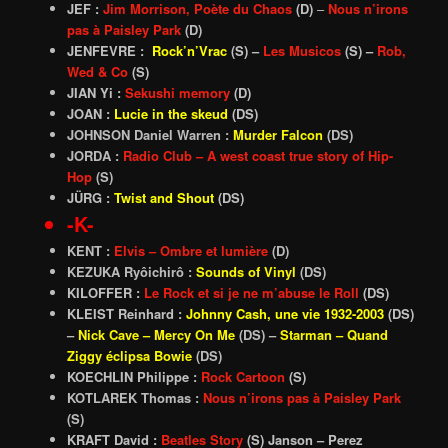
JEF :
Jim Morrison, Poète du Chaos
(D)
–
Nous n’irons
pas à Paisley Park
(D)
JENFEVRE :
Rock’n’Vrac
(S) –
Les Musicos
(S) –
Rob,
Wed & Co
(S)
JIAN Yi :
Sekushi memory
(D)
JOAN :
Lucie in the skeud
(DS)
JOHNSON Daniel Warren :
Murder Falcon
(DS)
JORDA :
Radio Club – A west coast true story of Hip-
Hop
(S)
JÜRG :
Twist and Shout
(DS)
-K-
KENT :
Elvis – Ombre et lumière
(D)
KEZUKA Ryôichirô :
Sounds of Vinyl
(DS)
KILOFFER :
Le Rock et si je ne m’abuse le Roll
(DS)
KLEIST Reinhard :
Johnny Cash, une vie 1932-2003
(DS)
–
Nick Cave – Mercy On Me
(DS) –
Starman – Quand
Ziggy éclipsa Bowie
(DS)
KOECHLIN Philippe :
Rock Cartoon
(S)
KOTLAREK Thomas :
Nous n’irons pas à Paisley Park
(S)
KRAFT David :
Beatles Story
(S) Janson – Perez