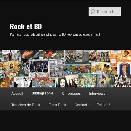
Aller
au
Rech
contenu
principal
Rock et BD
Pour les amateurs de bulles électriques : La BD Rock sous toutes ses formes !
Menu
Bibliographie
Accueil
Chroniques
Interviews
principal
Tronches de Rock
Films Rock
Contact !
Tékitoi ?