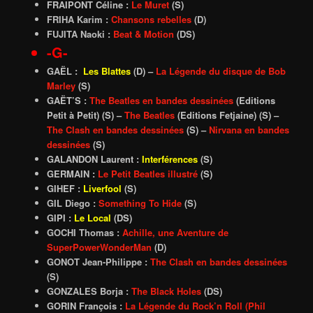
FRAIPONT Céline :
Le Muret
(S)
FRIHA Karim :
Chansons rebelles
(D)
FUJITA Naoki :
Beat & Motion
(DS)
-G-
GAËL :
Les Blattes
(D) –
La Légende du disque de Bob
Marley
(S)
GAËT’S :
The Beatles en bandes dessinées
(Editions
Petit à Petit) (S) –
The Beatles
(Editions Fetjaine) (S) –
The Clash en bandes dessinées
(S)
–
Nirvana en bandes
dessinées
(S)
GALANDON Laurent :
Interférences
(S)
GERMAIN :
Le Petit Beatles illustré
(S)
GIHEF :
Liverfool
(S)
GIL Diego :
Something To Hide
(S)
GIPI :
Le Local
(DS)
GOCHI Thomas :
Achille, une Aventure de
SuperPowerWonderMan
(D)
GONOT Jean-Philippe :
The Clash en bandes dessinées
(S)
GONZALES Borja :
The Black Holes
(DS)
GORIN François :
La Légende du Rock’n Roll (Phil