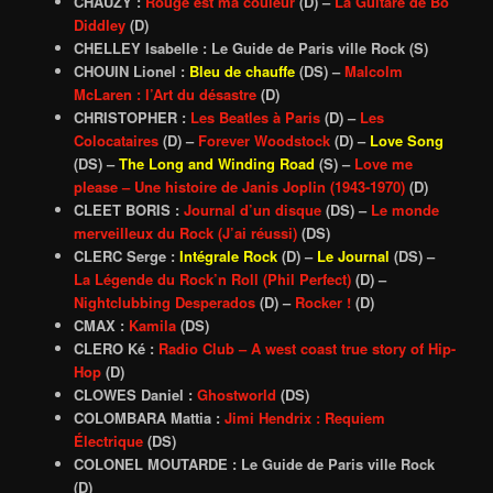
CHAUZY :
Rouge est ma couleur
(D) –
La Guitare de Bo
Diddley
(D)
CHELLEY Isabelle : Le Guide de Paris ville Rock (S)
CHOUIN Lionel :
Bleu de chauffe
(DS) –
Malcolm
McLaren : l’Art du désastre
(D)
CHRISTOPHER :
Les Beatles à Paris
(D) –
Les
Colocataires
(D) –
Forever Woodsto
ck
(D)
–
Love Song
(DS) –
The Long and Winding Road
(S) –
Love me
please – Une histoire de Janis Joplin (1943-1970)
(D)
CLEET BORIS :
Journal d’un disque
(DS) –
Le monde
merveilleux du Rock (J’ai réussi)
(DS)
CLERC Serge :
Intégrale Rock
(D) –
Le Journal
(DS) –
La Légende du Rock’n Roll (Phil Perfect)
(D) –
Nightclubbing Desperados
(D) –
Rocker !
(D)
CMAX :
Kamila
(DS)
CLERO Ké :
Radio Club – A west coast true story of Hip-
Hop
(D)
CLOWES Daniel :
Ghostworld
(DS)
COLOMBARA Mattia :
Jimi Hendrix : Requiem
Électrique
(DS)
COLONEL MOUTARDE : Le Guide de Paris ville Rock
(D)