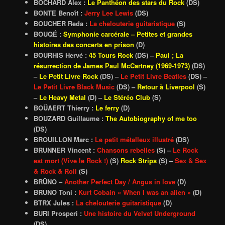
BOCHARD Alex :
Le Panthéon des stars du Rock
(DS)
BONTE Benoît :
Jerry Lee Lewis
(DS)
BOUCHER Reda :
La chelouterie guitaristique
(S)
BOUQÉ :
Symphonie carcérale – Petites et grandes
histoires des concerts en prison
(D)
BOURHIS Hervé :
45 Tours Rock
(DS) –
Paul ; La
résurrection de James Paul McCartney (1969-1973)
(DS)
–
Le Petit Livre Rock
(DS) –
Le Petit Livre Beatles
(DS) –
Le Petit Livre Black Music
(DS) –
Retour à Liverpool
(S)
–
Le Heavy Metal
(D) –
Le Stéréo Club
(S)
BOÜAERT Thierry :
Le ferry
(D)
BOUZARD Guillaume :
The Autobiography of me too
(DS)
BROUILLON Marc :
Le petit métalleux illustré
(DS)
BRUNNER Vincent :
Chansons rebelles
(S) –
Le Rock
est mort (Vive le Rock !)
(S)
Rock Strips
(S) –
Sex & Sex
& Rock & Roll
(S)
BRÜNO
–
Another Perfect Day / Angus in love
(D)
BRUNO Toni :
Kurt Cobain « When I was an alien »
(D)
BTRX Jules :
La chelouterie guitaristique
(D)
BURI Prosperi :
Une histoire du Velvet Underground
(DS)