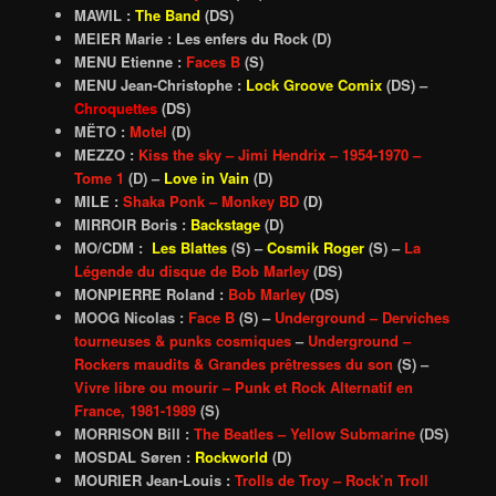
MAWIL :
The Band
(DS)
MEIER Marie : Les enfers du Rock (D)
MENU Etienne :
Faces B
(S)
MENU Jean-Christophe :
Lock Groove Comix
(DS) –
Chroquettes
(DS)
MËTO :
Motel
(D)
MEZZO :
Kiss the sky – Jimi Hendrix – 1954-1970 –
Tome 1
(D) –
Love in Vain
(D)
MILE :
Shaka Ponk – Monkey BD
(D)
MIRROIR Boris :
Backstage
(D)
MO/CDM :
Les Blattes
(S) –
Cosmik Roger
(S) –
La
Légende du disque de Bob Marley
(DS)
MONPIERRE Roland :
Bob Marley
(DS)
MOOG Nicolas :
Face B
(S)
–
Underground – Derviches
tourneuses & punks cosmiques
–
Underground –
Rockers maudits & Grandes prêtresses du son
(S) –
Vivre libre ou mourir – Punk et Rock Alternatif en
France, 1981-1989
(S)
MORRISON Bill :
The Beatles – Yellow Submarine
(DS)
MOSDAL Søren :
Rockworld
(D)
MOURIER Jean-Louis :
Trolls de Troy – Rock’n Troll