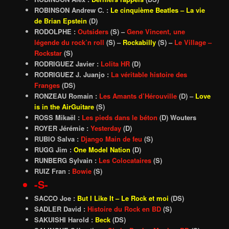
ROBINSON Andrew C. :
Le cinquième Beatles
– La vie
de Brian Epstein
(D)
RODOLPHE :
Outsiders
(S) –
Gene Vincent, une
légende du rock’n roll
(S) –
Rockabilly
(S) –
Le Village –
Rockstar
(S)
RODRIGUEZ Javier :
Lolita HR
(D)
RODRIGUEZ J. Juanjo :
La véritable histoire des
Franges
(DS)
RONZEAU Romain :
Les Amants d’Hérouville
(D) –
Love
is in the AirGuitare
(S)
ROSS Mikaël :
Les pieds dans le béton
(D) Wouters
ROYER Jérémie :
Yesterday
(D)
RUBIO Salva :
Django Main de feu
(S)
RUGG Jim :
One Model Nation
(D)
RUNBERG Sylvain :
Les Colocataires
(S)
RUIZ Fran :
Bowie
(S)
-S-
SACCO Joe :
But I Like It – Le Rock et moi
(DS)
SADLER David :
Histoire du Rock en BD
(S)
SAKUISHI Harold :
Beck
(DS)