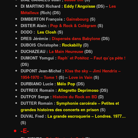
DI MARTINO Richard :
Eddy l’Angoisse
(DS)
–
Les
Métalleux
(Rich) (DS)
DIMBERTON François :
Gainsbourg
(S)
DISTER Alain :
Pop & Rock & Colégram
(S)
DODO :
Les Closh
(S)
DRES Jérémie :
Dispersés dans Babylone
(DS)
DUBOIS Christophe :
Rockabilly
(D)
DUCHAZEAU :
La Main Heureuse
(DS)
DUMONT Yomgui :
Raph’ et Potétoz – Faut qu’ça pète !
(DS)
DUPONT Jean-Michel :
Kiss the sky – Jimi Hendrix –
1954-1970 – Tome 1
(S) –
Love in Vain
(S)
DURBIANO Lucie :
Mélo Pop
(DS)
DUTREIX Romain :
Allegretto Deprimoso
(DS
)
DUTFOY Serge :
Histoire du Rock en BD
(D)
DUTTER Romain :
Symphonie carcérale – Petites et
grandes histoires des concerts en prison
(S)
DUVAL Fred :
La grande escroquerie – Londres. 1977…
(S)
-E-