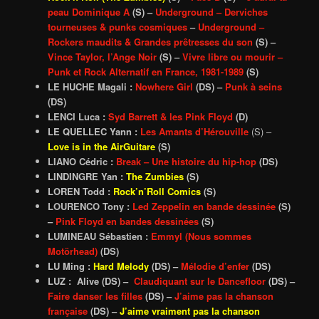
peau Dominique A
(S)
–
Underground – Derviches
tourneuses & punks cosmiques
–
Underground –
Rockers maudits & Grandes prêtresses du son
(S) –
Vince Taylor, l’Ange Noir
(S) –
Vivre libre ou mourir –
Punk et Rock Alternatif en France, 1981-1989
(S)
LE HUCHE Magali :
Nowhere Girl
(DS) –
Punk à seins
(DS)
LENCI Luca :
Syd Barrett & les Pink Floyd
(D)
LE QUELLEC Yann :
Les Amants d’Hérouville
(S) –
Love is in the AirGuitare
(S)
LIANO Cédric :
Break – Une histoire du hip-hop
(DS)
LINDINGRE Yan :
The Zumbies
(S)
LOREN Todd :
Rock’n’Roll Comics
(S)
LOURENCO Tony :
Led Zeppelin en bande dessinée
(S)
–
Pink Floyd en bandes dessinées
(S)
LUMINEAU Sébastien :
Emmyl (Nous sommes
Motörhead)
(DS)
LU Ming :
Hard Melody
(DS) –
Mélodie d’enfer
(DS)
LUZ : Alive (DS) –
Claudiquant sur le Dancefloor
(DS) –
Faire danser les filles
(DS) –
J’aime pas la chanson
française
(DS) –
J’aime vraiment pas la chanson