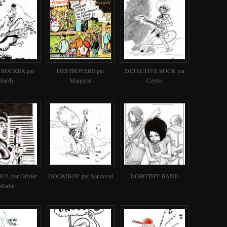
ROCKER par
DESTROYERS par
DETECTIVE ROCK par
Hardy
Margerin
Ceyles
L par Olivier
DOOMBOY par Sandoval
DOROTHY BAND
Martin