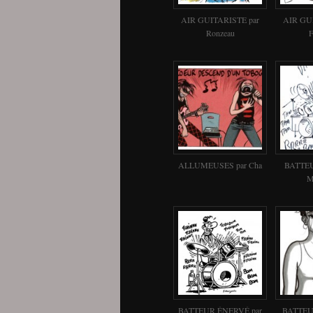
AIR GUITARISTE par
AIR GU
Ronzeau
F
ALLUMEUSES par Cha
BATTEU
M
BATTEUR ÉNERVÉ par
BATTEU