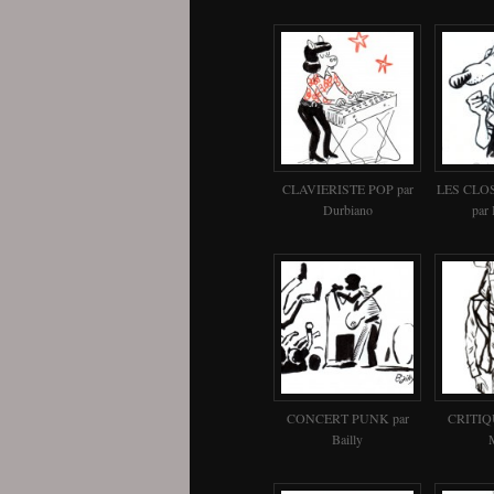
CLAVIERISTE POP par
LES CLO
Durbiano
par
CONCERT PUNK par
CRITIQ
Bailly