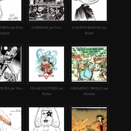
RON par Pixel
GARBAGE par Voss
GASTON BADASS par
engeur
Reuzé
EURS par Voss
GLAM GLITTERS par
GROARING TROLLS par
Trichet
Mourier