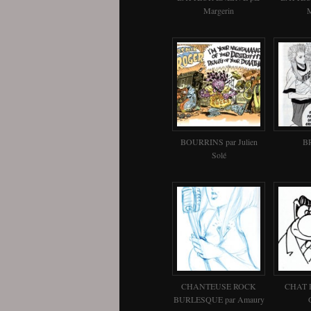
Margerin
BOURRINS par Julien
B
Solé
CHANTEUSE ROCK
CHAT 
BURLESQUE par Amaury