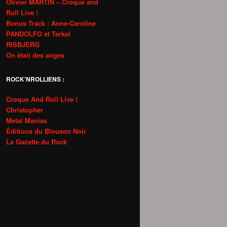
Olivier MARTIN – Croque and
Roll Live !
Bonus Track : Anne-Caroline
PANDOLFO et Terkel
RISBJERG
On était des anges
ROCK'NROLLIENS :
Croque And Roll Live !
Christopher
Metal Maniax
Éditions du Blouson Noir
La Gazette du Rock