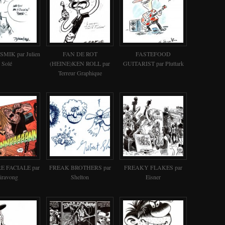
MIK par Julien
FAN DE ROT
FASTEFOOD
Solé
(HEINE)KEN ROLL par
GUITARIST par Pluttark
Terreur Graphique
 FACIALE par
FREAK BROTHERS par
FREAKY FLAKES par
iravong
Shelton
Eisner