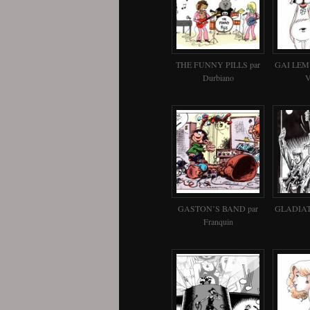
THE FUNNY PILLS par
GAI LEMY
Durbiano
V
GASTON’S BAND par
GLADIAT
Franquin