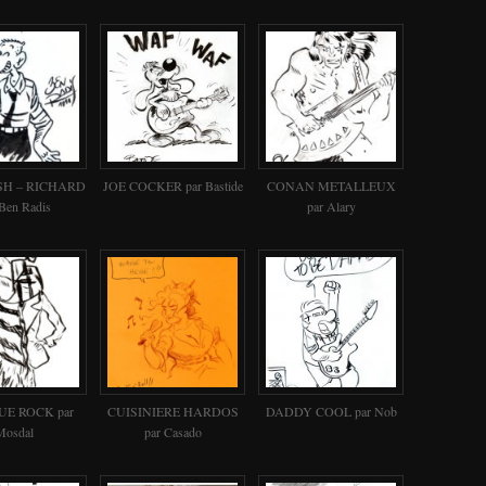
SH – RICHARD
JOE COCKER par Bastide
CONAN METALLEUX
 Ben Radis
par Alary
UE ROCK par
CUISINIERE HARDOS
DADDY COOL par Nob
Mosdal
par Casado