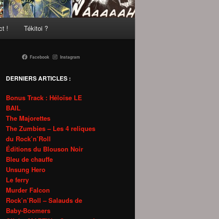
t !
Tékitoi ?
Facebook
Instagram
DERNIERS ARTICLES :
Bonus Track : Héloïse LE
BAIL
The Majorettes
The Zumbies – Les 4 reliques
du Rock’n’Roll
Éditions du Blouson Noir
Bleu de chauffe
Unsung Hero
Le ferry
Murder Falcon
Rock’n’Roll – Salauds de
Baby-Boomers