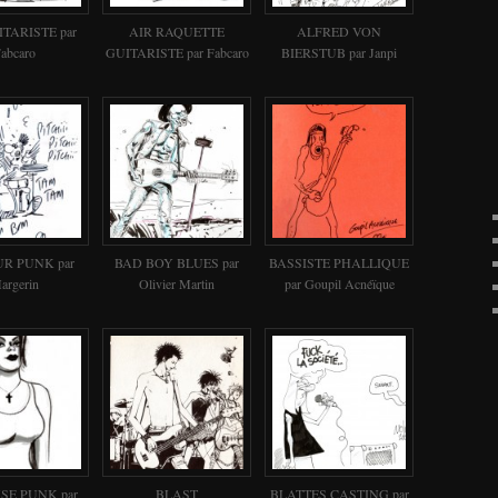
ITARISTE par
AIR RAQUETTE
ALFRED VON
abcaro
GUITARISTE par Fabcaro
BIERSTUB par Janpi
R PUNK par
BAD BOY BLUES par
BASSISTE PHALLIQUE
argerin
Olivier Martin
par Goupil Acnéïque
SE PUNK par
BLAST
BLATTES CASTING par