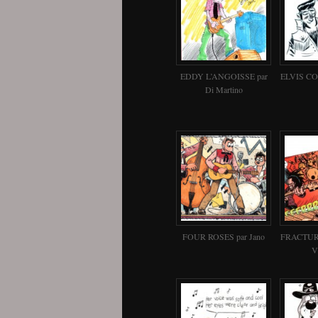
EDDY L’ANGOISSE par
ELVIS COS
Di Martino
FOUR ROSES par Jano
FRACTURE
V