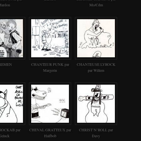
Mardon
Mo/Cdm
REMEN
CHANTEUR PUNK par
CHANTEUSE LYROCK
Margerin
par Willem
ROCKAB par
CHEVAL GRATTEUX par
CHRIST’N’ROLL par
Geluck
Halfbob
Davy