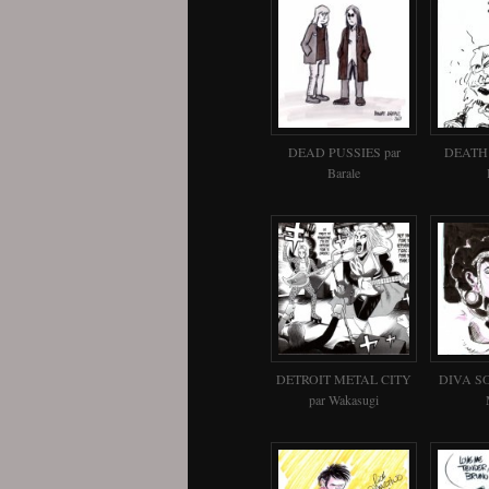
DEAD PUSSIES par
DEATH 
Barale
DETROIT METAL CITY
DIVA SOU
par Wakasugi