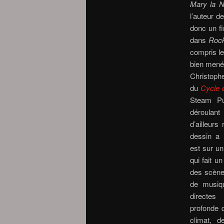
Mary la N
l’auteur d
donc un fi
dans
Rock
compris le
bien mené
Christophe
du
Cycle 
Steam Pu
déroulant 
d’ailleur
dessin a 
est sur un
qui fait u
des scènes
de musiqu
directes
profonde 
climat, 