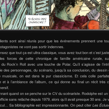
dients sont ainsi réunis pour que les événements prennent une tou
rotagonistes ne vont pas sortir indemnes.
nsez que tout ça est ultra classique, vous avez tout bon et c’est just
es forces de cette chronique de famille américaine rurale, s
du Rock’n Roll avec une touche de Polar. Qu’il s’agisse de l’intr
ie des personnages, du scénario, jusqu’à sa conclusion, du dessin 
e musicale, on est dans le pur classicisme. Et cela colle parfait
 et à l’ambiance de l’album, ce qui donne au final un récit très 
ersif.
nnant quand on se penche sur le CV du scénariste. Rodolphe est un
officie sans relâche depuis 1979, alors qu’il avait presque 30 ans. Je 
alcul… Sa bibliographie est impressionnante. On peut citer
Les Écluse