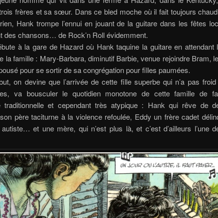
trois frères et sa sœur. Dans ce bled moche où il fait toujours chaud 
ien, Hank trompe l’ennui en jouant de la guitare dans les fêtes lo
 des chansons… de Rock’n Roll évidemment.
ébute à la gare de Hazard où Hank taquine la guitare en attendant 
la famille : Mary-Barbara, diminutif Barbie, venue rejoindre Bram, le
épousé pour se sortir de sa congrégation pour filles paumées.
ut, on devine que l’arrivée de cette fille superbe qui n’a pas froi
res, va bousculer le quotidien monotone de cette famille de f
 traditionnelle et cependant très atypique : Hank qui rêve de d
son père taciturne à la violence refoulée, Eddy un frère cadet déli
utiste… et une mère, qui n’est plus là, et c’est d’ailleurs l’une 