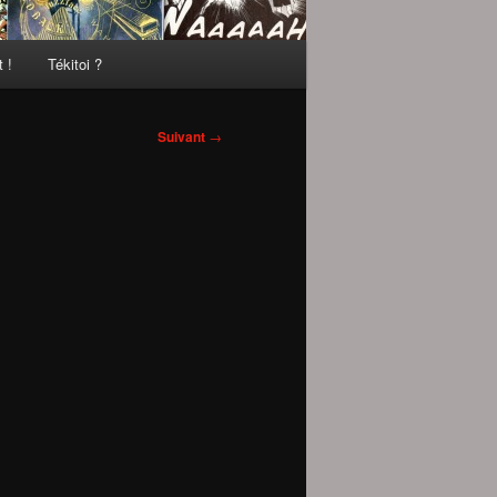
 !
Tékitoi ?
Suivant
→