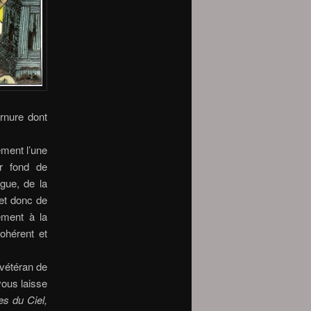
rnure dont
ement l’une
ur fond de
igue, de la
et donc de
ement à la
cohérent et
 vétéran de
vous laisse
s du Ciel,