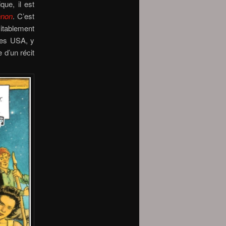
que, il est
nnon
. C’est
vitablement
les USA, y
 d’un récit