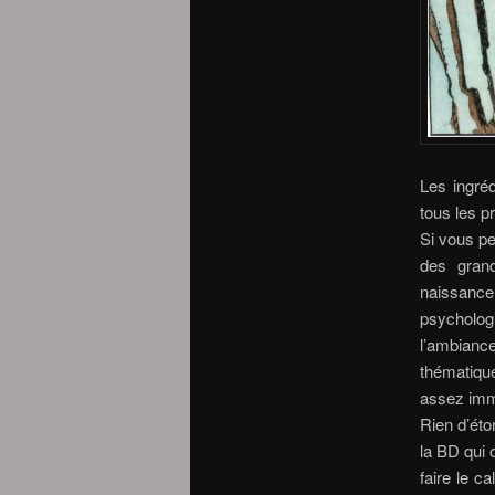
Les ingré
tous les p
Si vous pe
des grand
naissance 
psycholog
l’ambianc
thématique
assez imm
Rien d’éto
la BD qui 
faire le c