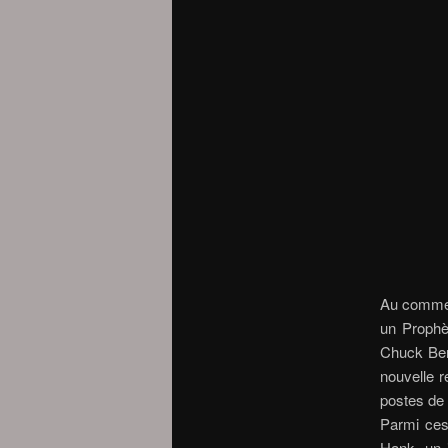
Au commenc
un Prophèt
Chuck Berr
nouvelle r
postes de 
Parmi ces 
Hank, un 