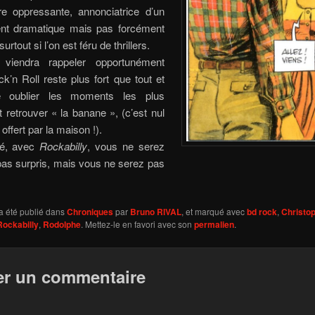
e oppressante, annonciatrice d’un
t dramatique mais pas forcément
surtout si l’on est féru de thrillers.
e viendra rappeler opportunément
k’n Roll reste plus fort que tout et
re oublier les moments les plus
t retrouver « la banane », (c’est nul
offert par la maison !).
é, avec
Rockabilly
, vous ne serez
pas surpris, mais vous ne serez pas
a été publié dans
Chroniques
par
Bruno RIVAL
, et marqué avec
bd rock
,
Christo
Rockabilly
,
Rodolphe
. Mettez-le en favori avec son
permalien
.
er un commentaire