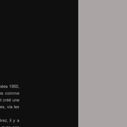
nnées 1950,
iples comme
nt créé une
es, via les
rez, il y a
, avec son