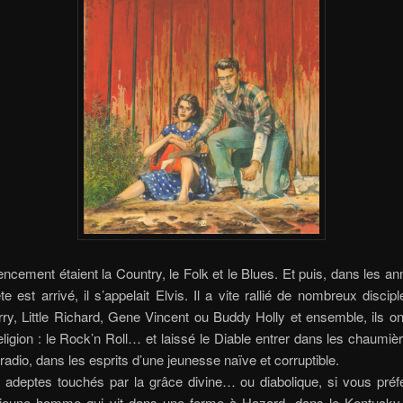
ement étaient la Country, le Folk et le Blues. Et puis, dans les a
e est arrivé, il s’appelait Elvis. Il a vite rallié de nombreux disc
y, Little Richard, Gene Vincent ou Buddy Holly et ensemble, ils o
eligion : le Rock’n Roll… et laissé le Diable entrer dans les chaumièr
radio, dans les esprits d’une jeunesse naïve et corruptible.
adeptes touchés par la grâce divine… ou diabolique, si vous préfé
jeune homme qui vit dans une ferme à Hazard, dans le Kentucky