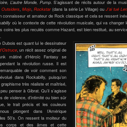
oire, L’autre Monde, Pump
. S’agissant de récits autour de la musi
e
Outsiders
,
Mojo
,
Rockstar
(dans la série Le Village) ou
J’ai tué Le
n connaisseur et amateur de Rock classique et cela se ressent iné
abilly
où le contexte de cette révolution musicale, qui va changer 
s coins les plus reculés comme Hazard, est bien restitué, au service
.
 Dubois est quant lui le dessinateur
d’Ostruce
, un récit assez original de
nk mâtiné d’Héroïc Fantasy se
pendant la révolution russe. Il est
s remarquable de voir comment son
évolué dans Rockabilly, puisqu’on
 graphisme très réaliste et maîtrisé,
n peu penser à Gibrat. Qu’il s’agisse
 de violence, d’intimité ou bien sûr
e, le trait précis et les couleurs
 nous plongent dans l’Amérique
des 50’s. On ressent la moiteur du
des corps et des âmes et cette