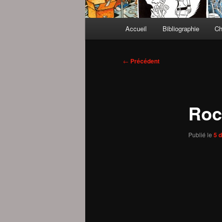
Menu
Accueil
Bibliographie
Ch
principal
Navigation
←
Précédent
des
articles
Roc
Publié le
5 