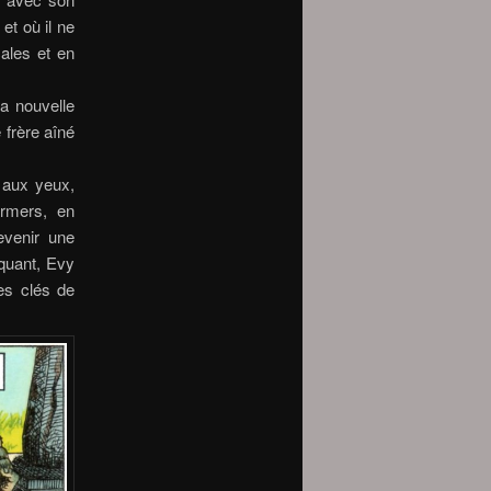
et où il ne
cales et en
la nouvelle
 frère aîné
d aux yeux,
armers, en
evenir une
nquant, Evy
des clés de