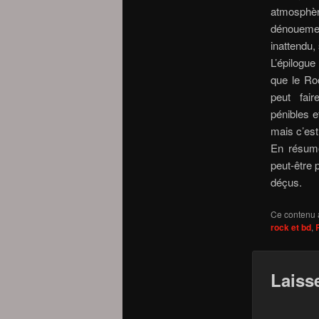
atmosphèr
dénouemen
inattendu, 
L’épilogu
que le Roc
peut fai
pénibles e
mais c’est 
En résum
peut-être 
déçus.
Ce contenu 
rock et bd
,
Laiss