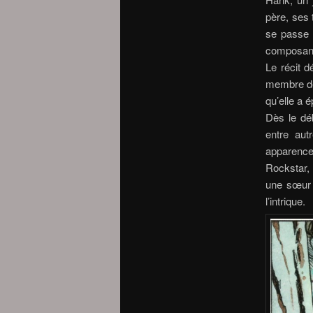
père, ses 
se passe r
composant
Le récit d
membre de 
qu’elle a 
Dès le déb
entre aut
apparence
Rockstar, 
une sœur a
l’intrique.