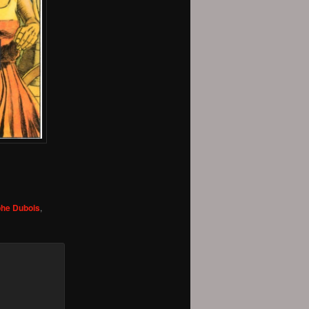
phe Dubois
,