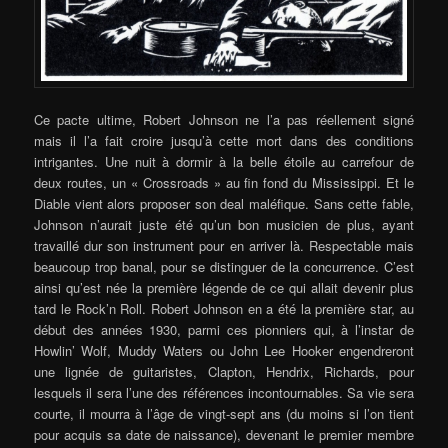
Ce pacte ultime, Robert Johnson ne l’a pas réellement signé
mais il l’a fait croire jusqu’à cette mort dans des conditions
intrigantes. Une nuit à dormir à la belle étoile au carrefour de
deux routes, un « Crossroads » au fin fond du Mississippi. Et le
Diable vient alors proposer son deal maléfique. Sans cette fable,
Johnson n’aurait juste été qu’un bon musicien de plus, ayant
travaillé dur son instrument pour en arriver là. Respectable mais
beaucoup trop banal, pour se distinguer de la concurrence. C’est
ainsi qu’est née la première légende de ce qui allait devenir plus
tard le Rock’n Roll. Robert Johnson en a été la première star, au
début des années 1930, parmi ces pionniers qui, à l’instar de
Howlin’ Wolf, Muddy Waters ou John Lee Hooker engendreront
une lignée de guitaristes, Clapton, Hendrix, Richards, pour
lesquels il sera l’une des références incontournables. Sa vie sera
courte, il mourra à l’âge de vingt-sept ans (du moins si l’on tient
pour acquis sa date de naissance), devenant le premier membre