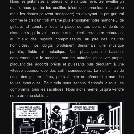
Nous les guitaristes amateurs, on en a tous rêvé. Se réveiller un
matin, nous gratter les couilles (c’est une chronique masculine
mais les dames peuvent transposer) en envoyant un pet guttural
comme le cri d’un troll affamé puis empoigner notre manche… de
guitare. Et constater qu’à la place de ces sons stridents et
dissonants qui la veille encore suscitaient chez notre entourage,
au mieux des regards compatissants, au pire des insultes
homicides, nos doigts produisent désormais une musique
parfaite, fluide et mélodique. Nos phalanges se baladent
adroitement sur le manche, comme animées d’une vie propre,
plaquant des accords précis et puissants puis déroulant à une
vitesse supersonique des soli incandescents. La nuit a fait de
nous des guitare héros, prêts à faire se pâmer d’extase des
foules extatiques. Pour cela nous serions disposés à tous les
compromis, tous les sacrifices. Nous irions même jusqu’à vendre
notre âme au diable…