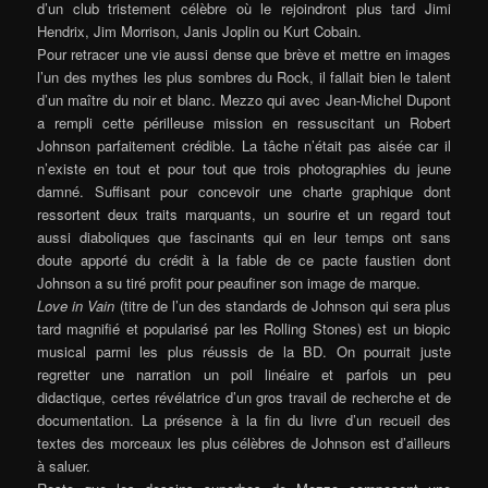
d’un club tristement célèbre où le rejoindront plus tard Jimi
Hendrix, Jim Morrison, Janis Joplin ou Kurt Cobain.
Pour retracer une vie aussi dense que brève et mettre en images
l’un des mythes les plus sombres du Rock, il fallait bien le talent
d’un maître du noir et blanc. Mezzo qui avec Jean-Michel Dupont
a rempli cette périlleuse mission en ressuscitant un Robert
Johnson parfaitement crédible. La tâche n’était pas aisée car il
n’existe en tout et pour tout que trois photographies du jeune
damné. Suffisant pour concevoir une charte graphique dont
ressortent deux traits marquants, un sourire et un regard tout
aussi diaboliques que fascinants qui en leur temps ont sans
doute apporté du crédit à la fable de ce pacte faustien dont
Johnson a su tiré profit pour peaufiner son image de marque.
Love in Vain
(titre de l’un des standards de Johnson qui sera plus
tard magnifié et popularisé par les Rolling Stones) est un biopic
musical parmi les plus réussis de la BD. On pourrait juste
regretter une narration un poil linéaire et parfois un peu
didactique, certes révélatrice d’un gros travail de recherche et de
documentation. La présence à la fin du livre d’un recueil des
textes de
s morceaux les plus célèbres de Johnson est d’ailleurs
à saluer.