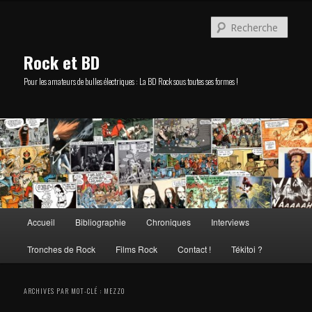
Aller
Aller
au
au
Rech
contenu
contenu
principal
secondaire
Rock et BD
Pour les amateurs de bulles électriques : La BD Rock sous toutes ses formes !
Menu
Accueil
Bibliographie
Chroniques
Interviews
principal
Tronches de Rock
Films Rock
Contact !
Tékitoi ?
ARCHIVES PAR MOT-CLÉ :
MEZZO