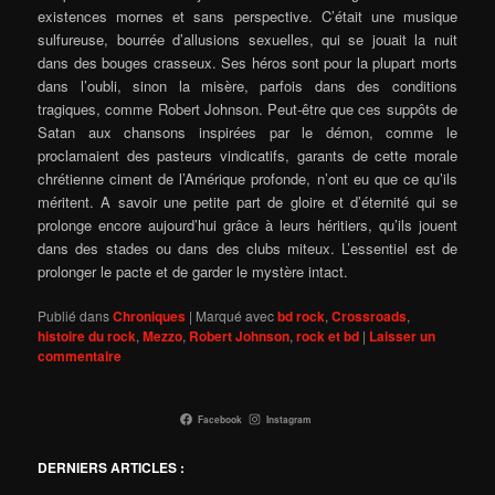
existences mornes et sans perspective. C’était une musique
sulfureuse, bourrée d’allusions sexuelles, qui se jouait la nuit
dans des bouges crasseux. Ses héros sont pour la plupart morts
dans l’oubli, sinon la misère, parfois dans des conditions
tragiques, comme Robert Johnson. Peut-être que ces suppôts de
Satan aux chansons inspirées par le démon, comme le
proclamaient des pasteurs vindicatifs, garants de cette morale
chrétienne ciment de l’Amérique profonde, n’ont eu que ce qu’ils
méritent. A savoir une petite part de gloire et d’éternité qui se
prolonge encore aujourd’hui grâce à leurs héritiers, qu’ils jouent
dans des stades ou dans des clubs miteux. L’essentiel est de
prolonger le pacte et de garder le mystère intact.
Publié dans
Chroniques
|
Marqué avec
bd rock
,
Crossroads
,
histoire du rock
,
Mezzo
,
Robert Johnson
,
rock et bd
|
Laisser un
commentaire
Facebook
Instagram
DERNIERS ARTICLES :