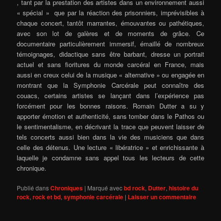
, tant par la prestation des artistes dans un environnement aussi
« spécial » que par la réaction des prisonniers, imprévisibles à
chaque concert, tantôt marrantes, émouvantes ou pathétiques,
avec son lot de galères et de moments de grâce. Ce
documentaire particulièrement immersif, émaillé de nombreux
témoignages, didactique sans être barbant, dresse un portrait
actuel et sans fioritures du monde carcéral en France, mais
aussi en creux celui de la musique « alternative » ou engagée en
montrant que la Symphonie Carcérale peut connaître des
couacs, certains artistes se lançant dans l’expérience pas
forcément pour les bonnes raisons. Romain Dutter a su y
apporter émotion et authenticité, sans tomber dans le Pathos ou
le sentimentalisme, en décrivant la trace que peuvent laisser de
tels concerts aussi bien dans la vie des musiciens que dans
celle des détenus. Une lecture « libératrice » et enrichissante à
laquelle je condamne sans appel tous les lecteurs de cette
chronique.
Publié dans
Chroniques
|
Marqué avec
bd rock
,
Dutter
,
histoire du
rock
,
rock et bd
,
symphonie carcérale
|
Laisser un commentaire