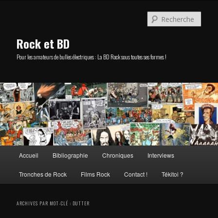
Aller
Aller
au
au
Rech
contenu
contenu
principal
secondaire
Rock et BD
Pour les amateurs de bulles électriques : La BD Rock sous toutes ses formes !
Menu
Accueil
Bibliographie
Chroniques
Interviews
principal
Tronches de Rock
Films Rock
Contact !
Tékitoi ?
ARCHIVES PAR MOT-CLÉ :
DUTTER