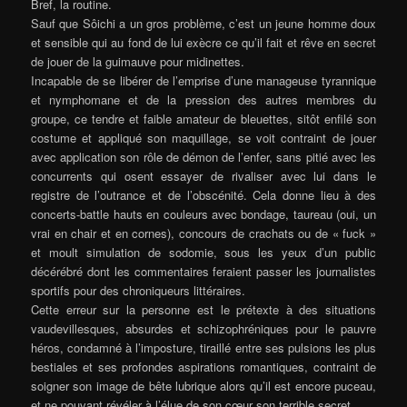
Bref, la routine.
Sauf que Sôichi a un gros problème, c’est un jeune homme doux
et sensible qui au fond de lui exècre ce qu’il fait et rêve en secret
de jouer de la guimauve pour midinettes.
Incapable de se libérer de l’emprise d’une manageuse tyrannique
et nymphomane et de la pression des autres membres du
groupe, ce tendre et faible amateur de bleuettes, sitôt enfilé son
costume et appliqué son maquillage, se voit contraint de jouer
avec application son rôle de démon de l’enfer, sans pitié avec les
concurrents qui osent essayer de rivaliser avec lui dans le
registre de l’outrance et de l’obscénité. Cela donne lieu à des
concerts-battle hauts en couleurs avec bondage, taureau (oui, un
vrai en chair et en cornes), concours de crachats ou de « fuck »
et moult simulation de sodomie, sous les yeux d’un public
décérébré dont les commentaires feraient passer les journalistes
sportifs pour des chroniqueurs littéraires.
Cette erreur sur la personne est le prétexte à des situations
vaudevillesques, absurdes et schizophréniques pour le pauvre
héros, condamné à l’imposture, tiraillé entre ses pulsions les plus
bestiales et ses profondes aspirations romantiques, contraint de
soigner son image de bête lubrique alors qu’il est encore puceau,
et ne pouvant révéler à l’élue de son cœur son terrible secret.