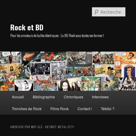
Aller
Aller
au
au
Rech
contenu
contenu
principal
secondaire
Rock et BD
Pour les amateurs de bulles électriques : La BD Rock sous toutes ses formes !
Menu
Accueil
Bibliographie
Chroniques
Interviews
principal
Tronches de Rock
Films Rock
Contact !
Tékitoi ?
ARCHIVES PAR MOT-CLÉ :
DETROIT METAL CITY