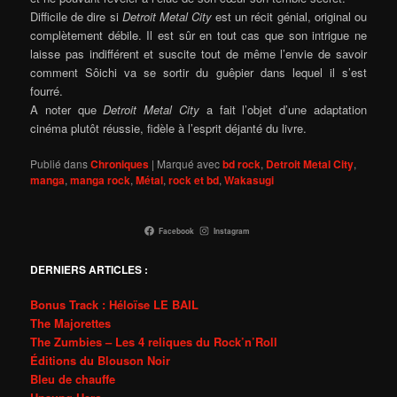
Difficile de dire si
Detroit Metal City
est un récit génial, original ou
complètement débile. Il est sûr en tout cas que son intrigue ne
laisse pas indifférent et suscite tout de même l’envie de savoir
comment Sôichi va se sortir du guêpier dans lequel il s’est
fourré.
A noter que
Detroit Metal City
a fait l’objet d’une adaptation
cinéma plutôt réussie, fidèle à l’esprit déjanté du livre.
Publié dans
Chroniques
|
Marqué avec
bd rock
,
Detroit Metal City
,
manga
,
manga rock
,
Métal
,
rock et bd
,
Wakasugi
Facebook
Instagram
DERNIERS ARTICLES :
Bonus Track : Héloïse LE BAIL
The Majorettes
The Zumbies – Les 4 reliques du Rock’n’Roll
Éditions du Blouson Noir
Bleu de chauffe