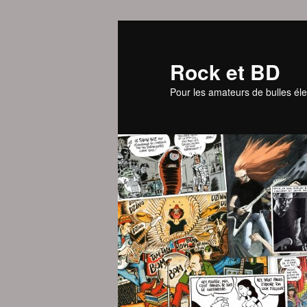
Aller
Aller
au
au
contenu
contenu
Rock et BD
principal
secondaire
Pour les amateurs de bulles éle