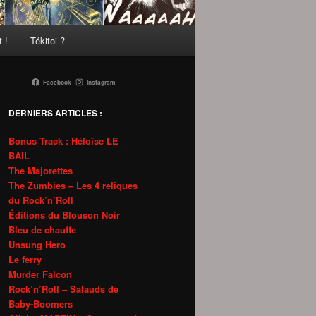
 !
Tékitoi ?
Facebook
Instagram
DERNIERS ARTICLES :
Bonus Track : Héloïse LE
BAIL
The Majorettes
The Zumbies – Les 4 reliques
du Rock’n’Roll
Éditions du Blouson Noir
Bleu de chauffe
Unsung Hero
Le ferry
Murder Falcon
Rock’n’Roll – Salauds de
Baby-Boomers