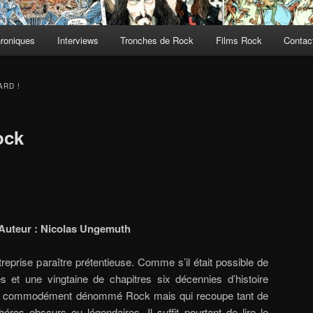
roniques
Interviews
Tronches de Rock
Films Rock
Contact
ARD !
ock
Auteur : Nicolas Ungemuth
ntreprise paraître prétentieuse. Comme s’il était possible de
 et une vingtaine de chapitres six décennies d’histoire
ire, commodément dénommé Rock mais qui recoupe tant de
éros obscurs ou légendaires. Il suffit pourtant de lire le