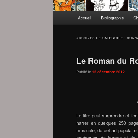
Menu
Accueil
Bibliographie
Ch
principal
ARCHIVES DE CATÉGORIE :
BONN
Le Roman du R
Publié le
15 décembre 2012
Le titre peut surprendre et l’e
narrer en quelques 250 pages
musicale, de cet art popula
catégories, de formes et de h