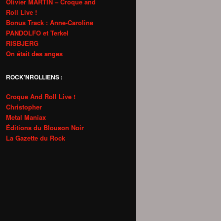
Olivier MARTIN – Croque and
Roll Live !
Bonus Track : Anne-Caroline
PANDOLFO et Terkel
RISBJERG
On était des anges
ROCK'NROLLIENS :
Croque And Roll Live !
Christopher
Metal Maniax
Éditions du Blouson Noir
La Gazette du Rock