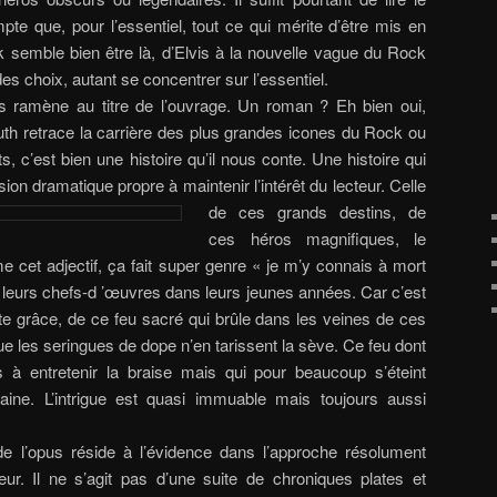
e que, pour l’essentiel, tout ce qui mérite d’être mis en
semble bien être là, d’Elvis à la nouvelle vague du Rock
 des choix, autant se concentrer sur l’essentiel.
s ramène au titre de l’ouvrage. Un roman ? Eh bien oui,
h retrace la carrière des plus grandes icones du Rock ou
, c’est bien une histoire qu’il nous conte. Une histoire qui
on dramatique propre à maintenir l’intérêt du lecteur.
Celle
de ces grands destins, de
ces héros magnifiques, le
me cet adjectif, ça fait super genre « je m’y connais à mort
us leurs chefs-d ’œuvres dans leurs jeunes années. Car c’est
ette grâce, de ce feu sacré qui brûle dans les veines de ces
 les seringues de dope n’en tarissent la sève. Ce feu dont
is à entretenir la braise mais qui pour beaucoup s’éteint
taine. L’intrigue est quasi immuable mais toujours aussi
de l’opus réside à l’évidence dans l’approche résolument
teur. Il ne s’agit pas d’une suite de chroniques plates et