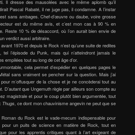
ti. Il dresse des mausolées avec le même aplomb qu’il
ait Pascal Rabaté, il ne juge pas, il condamne. A l’instar
ue est sans ambages. Chef-d’œuvre ou daube, voire grosse
lecteur est du même avis, et c’est mon cas à 90 % en
ire. Reste 10 % de désaccord, où l’on aurait bien envie de
 un verdict aussi arbitraire.
avant 1970 et depuis le Rock n’est qu’une suite de redites
s, tel l’épisode du Punk, mais qui n’atteindront jamais le
s empilées tout au long de cet âge d’or.
urmontable, cela permet d’expédier en quelques pages le
étal sans vraiment se pencher sur la question. Mais j’ai
a pour m’offusquer de la chose et je ne concèderai tout au
t. D’autant que Ungemuth règle par ailleurs son compte au
z magistrale et pour le coup plutôt bien argumentée, tout
ux
Thugs
, ce dont mon chauvinisme angevin ne peut que se
 le Roman du Rock est le vade-mecum indispensable pour
er pour un puits de science en matière de Rock, tout en
ique pour les apprentis critiques quant à l’art exigeant de