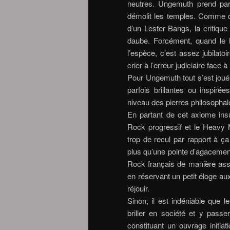
neutres. Ungemuth prend par
démolit les temples. Comme dir
d’un Lester Bangs, la critiq
daube. Forcément, quand le 
l’espèce, c’est assez jubilato
crier à l’erreur judiciaire face à
Pour Ungemuth tout s’est joué 
parfois brillantes ou inspirée
niveau des pierres philosophale
En partant de cet axiome ins
Rock progressif et le Heavy M
trop de recul par rapport à ç
plus qu’une pointe d’agacemen
Rock français de manière asse
en réservant un petit éloge a
réjouir.
Sinon, il est indéniable que
briller en société et y pass
constituant un ouvrage initiat