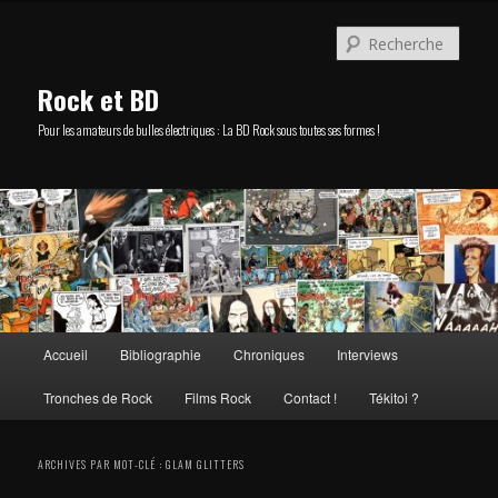
Aller
Aller
au
au
Rech
contenu
contenu
principal
secondaire
Rock et BD
Pour les amateurs de bulles électriques : La BD Rock sous toutes ses formes !
Menu
Accueil
Bibliographie
Chroniques
Interviews
principal
Tronches de Rock
Films Rock
Contact !
Tékitoi ?
ARCHIVES PAR MOT-CLÉ :
GLAM GLITTERS