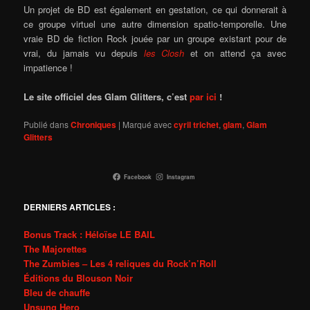
Un projet de BD est également en gestation, ce qui donnerait à
ce groupe virtuel une autre dimension spatio-temporelle. Une
vraie BD de fiction Rock jouée par un groupe existant pour de
vrai, du jamais vu depuis
les Closh
et on attend ça avec
impatience !
Le site officiel des Glam Glitters, c’est
par ici
!
Publié dans
Chroniques
|
Marqué avec
cyril trichet
,
glam
,
Glam
Glitters
Facebook
Instagram
DERNIERS ARTICLES :
Bonus Track : Héloïse LE BAIL
The Majorettes
The Zumbies – Les 4 reliques du Rock’n’Roll
Éditions du Blouson Noir
Bleu de chauffe
Unsung Hero