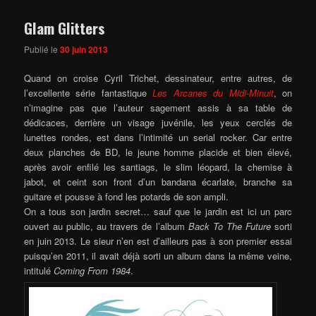
Glam Glitters
Publié le
30 juin 2013
Quand on croise Cyril Trichet, dessinateur, entre autres, de
l’excellente série fantastique
Les Arcanes du Midi-Minuit
,
on
n’imagine pas que l’auteur sagement assis à sa table de
dédicaces, derrière un visage juvénile, les yeux cerclés de
lunettes rondes, est dans l’intimité un serial rocker. Car entre
deux planches de BD, le jeune homme placide et bien élevé,
après avoir enfilé les santiags, le slim léopard, la chemise à
jabot, et ceint son front d’un bandana écarlate, branche sa
guitare et pousse à fond les potards de son ampli.
On a tous son jardin secret… sauf que le jardin est ici un parc
ouvert au public, au travers de l’album
Back To The Future
sorti
en juin 2013. Le sieur n’en est d’ailleurs pas à son premier essai
puisqu’en 2011, il avait déjà sorti un album dans la même veine,
intitulé
Coming From 1984
.