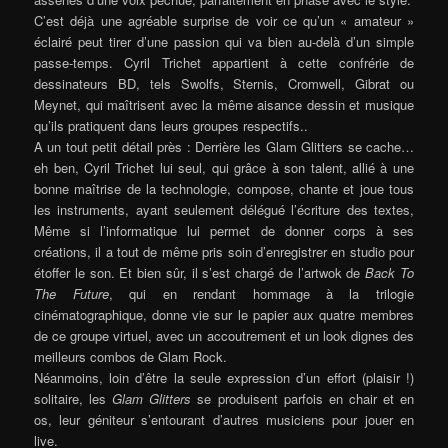
C’est déjà une agréable surprise de voir ce qu’un « amateur »
éclairé peut tirer d’une passion qui va bien au-delà d’un simple
passe-temps. Cyril Trichet appartient à cette confrérie de
dessinateurs BD, tels Swolfs, Sternis, Cromwell, Gibrat ou
Meynet, qui maîtrisent avec la même aisance dessin et musique
qu’ils pratiquent dans leurs groupes respectifs..
A un tout petit détail près : Derrière les Glam Glitters se cache…
eh ben, Cyril Trichet lui seul, qui grâce à son talent, allié à une
bonne maîtrise de la technologie, compose, chante et joue tous
les instruments, ayant seulement délégué l’écriture des textes,
Même si l’informatique lui permet de donner corps à ses
créations, il a tout de même pris soin d’enregistrer en studio pour
étoffer le son. Et bien sûr, il s’est chargé de l’artwok de
Back To
The Future
, qui en rendant hommage à la trilogie
cinématographique, donne vie sur le papier aux quatre membres
de ce groupe virtuel, avec un accoutrement et un look dignes des
meilleurs combos de Glam Rock.
Néanmoins, loin d’être la seule expression d’un effort (plaisir !)
solitaire, les
Glam Glitters
se produisent parfois en chair et en
os, leur géniteur s’entourant d’autres musiciens pour jouer en
live.