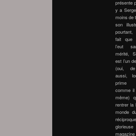
présente 
y a Serge 
moins de t
son illus
pourtant,
fait que 
l’eut s
mérité, S
est l’un d
(oui, de
aussi, l
prime j
comme il l
même) qu
rentrer la
monde du
réciproqu
glorieuse
magazine 