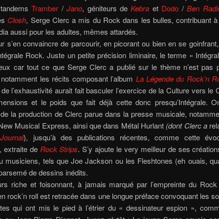
 tandems
Tramber
/
Jano
, géniteurs de
Kebra
et
Dodo
/
Ben Radi
des
Closh
, Serge Clerc a mis du Rock dans les bulles, contribuant à 
ia aussi pour les adultes, mêmes attardés.
pour s’en convaincre de parcourir, en picorant ou bien en se goinfrant
ntégrale Rock. Juste un petite précision liminaire, le terme « Intégra
cieux car tout ce que Serge Clerc a publié sur le thème n’est pas p
notamment les récits composant l’album
La Légende du Rock’n Ro
de l’exhaustivité aurait fait basculer l’exercice de la Culture vers le 
mensions et le poids que fait déjà cette donc presqu’Intégrale. O
el de la production de Clerc parue dans la presse musicale, notamm
 New Musical Express, ainsi que dans Métal Hurlant
(dont Clerc a
rel
Journal
), jusqu’à des publications récentes, comme cette évo
, extraite de
Rock Strips
. S’y ajoute le very meilleur de ses créatio
u musiciens, tels que Joe Jackson ou les Fleshtones (eh ouais, 
t parsemé de dessins inédits.
rs riche et foisonnant, à jamais marqué par l’empreinte du Rock 
n rock’n roll est retracée dans une longue préface convoquant les s
tes qui ont mis le pied à l’étrier du « dessinateur espion », com