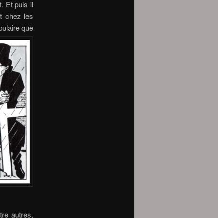
 Et puis il
ut chez les
pulaire que
re autres,