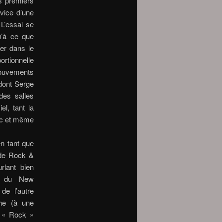
s premiers
vice d’une
 L’essai se
u’à ce que
cer dans le
ortionnelle
mouvements
 dont Serge
des salles
el, tant la
lic et même
n tant que
 de Rock &
rlant bien
i du New
de l’autre
he (à une
 « Rock »