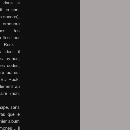
» dans la
t un non-
o-saxons),
croquera
dans les
 fine fleur
u Rock :
s dont il
es mythes,
les codes,
re autres.
a BD Rock.
alement au
aire (non,
anapé,
sans
ras que le
emier album
amones… il