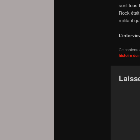
sont tous 
Rock était
militant qu
L’intervie
Ce contenu 
histoire du 
Laiss