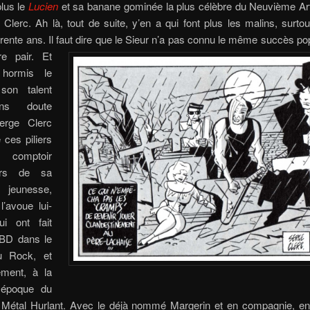
plus le
Lucien
et sa banane gominée la plus célèbre du Neuvième Art.
Clerc. Ah là, tout de suite, y’en a qui font plus les malins, surto
rente ans. Il faut dire que le Sieur n’a pas connu le même succès po
tre pair.
Et
 hormis le
son talent
ans doute
erge Clerc
e ces piliers
 comptoir
ors de sa
eunesse,
’avoue lui-
i ont fait
 BD dans le
 Rock, et
ement, à la
 époque du
Métal Hurlant. Avec le déjà nommé Margerin et en compagnie, ent