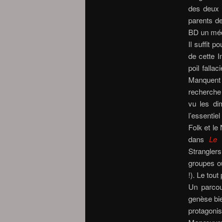
des deux
parents 
BD un méd
Il suffit 
de cette I
poil falla
Manquent 
recherche 
vu les di
l’essenti
Folk et le
dans
Le 
Stranglers
groupes o
!). Le tou
Un parcou
genèse bie
protagonis