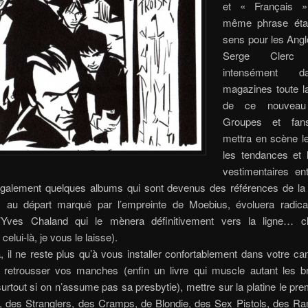
et « Français 
même phrase étai
sens pour les Angl
Serge Clerc 
intensément 
magazines toute la
de ce nouvea
Groupes et fan
mettra en scène l
les tendances et 
vestimentaires ent
a également quelques albums qui sont devenus des références de l
, au départ marqué par l’empreinte de Moebius, évoluera radic
’Yves Chaland qui le mènera définitivement vers la ligne… cl
celui-là, je vous le laisse).
à, il ne reste plus qu’à vous installer confortablement dans votre c
e retrousser vos manches (enfin un livre qui muscle autant les b
urtout si on n’assume pas sa presbytie),
mettre sur la platine le pr
, des Stranglers, des Cramps, de Blondie, des Sex Pistols, des R