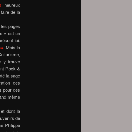
s
, heureux
faire de la
, les pages
le » est un
résent ici.
ll
. Mais la
Culturisme,
n y trouve
ent Rock &
até la sage
cation des
ns pour des
quand même
et dont la
ouvenirs de
me Philippe