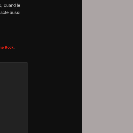
s, quand le
 acte aussi
me Rock
,