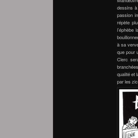
Manœuvre 
dessins à
passion im
répète pl
l’éphèbe l
bouillonne
à sa verv
que pour u
Clerc ser
branchées 
qualité et
par les zic