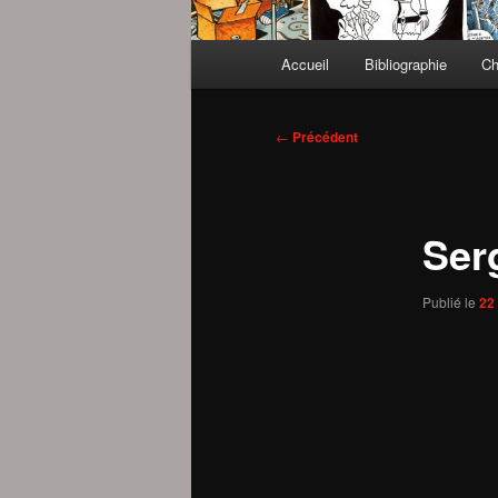
Menu
Accueil
Bibliographie
Ch
principal
Navigation
←
Précédent
des
articles
Ser
Publié le
22