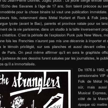
ou Jean-Pierre Dionnet. Jugez plutôt : Le jeune Serge envoie se
 l’Echo des Savanes à l’âge de 17 ans. Son talent précoce au ser
modérée pour la chose binaire lui vaut une publication immédiate.
usieurs fois, notamment dans Métal Hurlant et Rock & Folk jusq
argue lycée (avant le Bac), parents et province natale pour se lan
ment de la vie parisienne, dans un studio à la taille inversement prop
e créatrice. C’est la période de l’explosion Punk puis New Wave, 
ne fois les Frenchies n’auront pas mis une décennie à importer et
a le témoin privilégié, sur ses planches et aussi devant celles 
de Paris. On peut même affirmer qu’il en sera le graphiste offici
 la justesse de ses dessins furent saluées par les journalistes, le pub
os qu’il a immortalisés.
De 1976 à 1982, e
pensionnaire VIP
Folk de Métal Hu
sûr, mais auss
Musical Express, 
côté de la Manc
époque où mettre