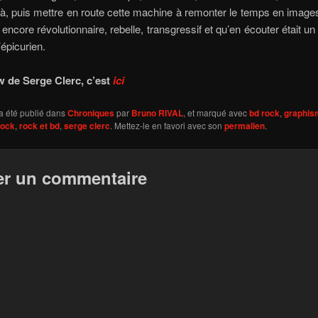
là, puis mettre en route cette machine à remonter le temps en image
 encore révolutionnaire, rebelle, transgressif et qu’en écouter était un
’épicurien.
w de Serge Clerc, c’est
ici
a été publié dans
Chroniques
par
Bruno RIVAL
, et marqué avec
bd rock
,
graphis
rock
,
rock et bd
,
serge clerc
. Mettez-le en favori avec son
permalien
.
er un commentaire