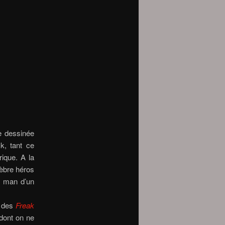
e dessinée
k, tant ce
rique. A la
lèbre héros
t man d’un
a des
Freak
 dont on ne