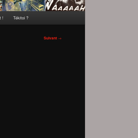
 !
Tékitoi ?
Suivant
→