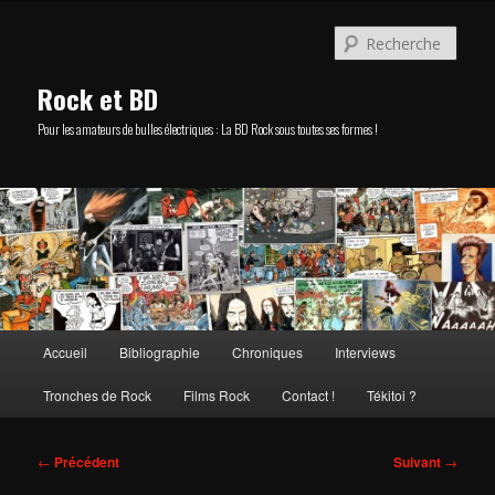
Aller
au
Rech
contenu
principal
Rock et BD
Pour les amateurs de bulles électriques : La BD Rock sous toutes ses formes !
Menu
Accueil
Bibliographie
Chroniques
Interviews
principal
Tronches de Rock
Films Rock
Contact !
Tékitoi ?
Navigation
←
Précédent
Suivant
→
des