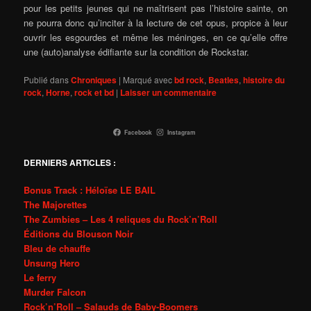
pour les petits jeunes qui ne maîtrisent pas l’histoire sainte, on
ne pourra donc qu’inciter à la lecture de cet opus, propice à leur
ouvrir les esgourdes et même les méninges, en ce qu’elle offre
une (auto)analyse édifiante sur la condition de Rockstar.
Publié dans
Chroniques
|
Marqué avec
bd rock
,
Beatles
,
histoire du
rock
,
Horne
,
rock et bd
|
Laisser un commentaire
Facebook
Instagram
DERNIERS ARTICLES :
Bonus Track : Héloïse LE BAIL
The Majorettes
The Zumbies – Les 4 reliques du Rock’n’Roll
Éditions du Blouson Noir
Bleu de chauffe
Unsung Hero
Le ferry
Murder Falcon
Rock’n’Roll – Salauds de Baby-Boomers