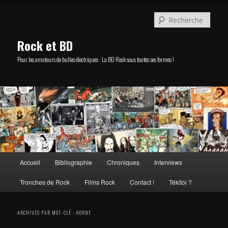
Aller
Aller
au
au
Rech
contenu
contenu
principal
secondaire
Rock et BD
Pour les amateurs de bulles électriques : La BD Rock sous toutes ses formes !
Menu
Accueil
Bibliographie
Chroniques
Interviews
principal
Tronches de Rock
Films Rock
Contact !
Tékitoi ?
ARCHIVES PAR MOT-CLÉ :
HORNE