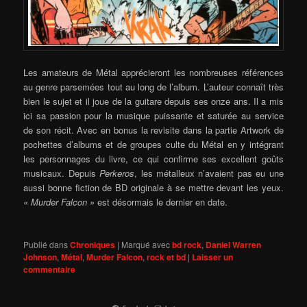
Les amateurs de Métal apprécieront les nombreuses références
au genre parsemées tout au long de l’album. L’auteur connaît très
bien le sujet et il joue de la guitare depuis ses onze ans. Il a mis
ici sa passion pour la musique puissante et saturée au service
de son récit. Avec en bonus la revisite dans la partie Artwork de
pochettes d’albums et de groupes culte du Métal en y intégrant
les personnages du livre, ce qui confirme ses excellent goûts
musicaux. Depuis
Perkeros
, les métalleux n’avaient pas eu une
aussi bonne fiction de BD originale à se mettre devant les yeux.
«
Murder Falcon »
est désormais le dernier en date.
Publié dans
Chroniques
|
Marqué avec
bd rock
,
Daniel Warren
Johnson
,
Métal
,
Murder Falcon
,
rock et bd
|
Laisser un
commentaire