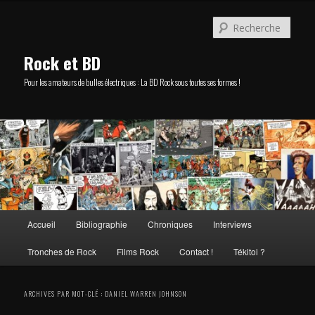
Aller
Aller
au
au
Rech
contenu
contenu
principal
secondaire
Rock et BD
Pour les amateurs de bulles électriques : La BD Rock sous toutes ses formes !
Menu
Accueil
Bibliographie
Chroniques
Interviews
principal
Tronches de Rock
Films Rock
Contact !
Tékitoi ?
ARCHIVES PAR MOT-CLÉ :
DANIEL WARREN JOHNSON