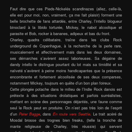
Faut dire que ces Pieds-Nickelés scandinazes (allez, celle-là,
elle est pour moi, non, vraiment, ça me fait plaisir) forment une
belle brochette de fans attardés, entre Charley, l’intello blogueur
binoclard à la libido torturée, Mickey, le nabot alcoolique et
parasite et Bob, rocker à bananes, adipeux et bas du front.
Charley, quadra célibataire, traîne dans les clubs Rock
underground de Copenhague, à la recherche de la perle rare,
musicalement et affectivement mais dans les deux domaines,
ses démarches s’avèrent assez laborieuses. Sa dégaine de
dandy intello le distingue pourtant du lot mais sa timidité et sa
naïveté s’avèrent à peine moins handicapantes que la présence
encombrante et fortement alcoolisée de ses deux comparses,
notamment Mickey, toujours en quête d’un bon plan foireux.
Cette plongée potache dans le milieu de l’Indie Rock danois est
prétexte à des situations drolatiques et parfois surréalistes,
mettant en scène des personnages déjantés, une faune comme
seul le Rock peut en produire. On n’est pas très loin de l’esprit
d’un
Peter Bagge
, dans
En route vers Seattle
.
Le trait acéré de
Mosdal brosse des trognes bien freaks, (telle la tronche de
mante religieuse de Charley, très réussie) qui servent