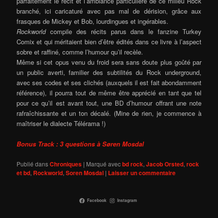
parfaitement le récit et l’ambiance particulière de ce milieu Rock
branché, ici caricaturé avec pas mal de dérision, grâce aux
frasques de Mickey et Bob, lourdingues et ingérables.
Rockworld
compile des récits parus dans le fanzine Turkey
Comix et qui méritaient bien d’être édités dans ce livre à l’aspect
sobre et raffiné, comme l’humour qu’il recèle.
Même si cet opus venu du froid sera sans doute plus goûté par
un public averti, familier des subtilités du Rock underground,
avec ses codes et ses clichés (auxquels il est fait abondamment
référence), il pourra tout de même être apprécié en tant que tel
pour ce qu’il est avant tout, une BD d’humour offrant une note
rafraîchissante et un ton décalé. (Mine de rien, je commence à
maîtriser le dialecte Télérama !)
Bonus Track : 3 questions à Søren Mosdal
Publié dans
Chroniques
|
Marqué avec
bd rock
,
Jacob Orsted
,
rock
et bd
,
Rockworld
,
Soren Mosdal
|
Laisser un commentaire
Facebook
Instagram