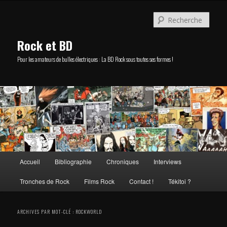
Aller
Aller
au
au
Rech
contenu
contenu
principal
secondaire
Rock et BD
Pour les amateurs de bulles électriques : La BD Rock sous toutes ses formes !
Menu
Accueil
Bibliographie
Chroniques
Interviews
principal
Tronches de Rock
Films Rock
Contact !
Tékitoi ?
ARCHIVES PAR MOT-CLÉ :
ROCKWORLD