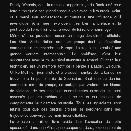
Dandy Wharols, dont la musique (appelons ça du Rock indé pour
faire simple) n’a pas grand chose à voir avec le Krautrock, celui-
ci a bercé son adolescence et constitue une influence qu’il
revendique. Ainsi que l’expliquent très bien la préface et la
postface du livre, il lui tenait à cœur de lui rendre hommage.
Même s’ils se produisent encore en marge des circuits officiels,
Les One Model Nation sont un groupe dont la réputation
commence à se répandre en Europe. Ils semblent promis à une
grande carrière internationale. Le problème, c’est leur
accointance avec le milieu révolutionnaire allemand. Gunnar, leur
technicien, est un membre actif de la bande à Baader. En outre,
Ulrike Meihnof, journaliste et elle aussi membre de la bande, se
trouve être la petite amie de Sebastian. Sauf que ce dernier,
comme le reste du groupe, ne partage pas vraiment les idéaux
de violence de ces relations encombrantes auxquels ils sont
associés par les médias et la police et qui risquent de
compromettre leur carrière musicale. Tous les ingrédients sont
réunis pour que ces destins croisés se percutent dans des
trajectoires convergentes mais inconciliables.
Le principal attrait du livre réside dans l’évocation de cette
époque où, dans une Allemagne coupée en deux, foisonnaient de