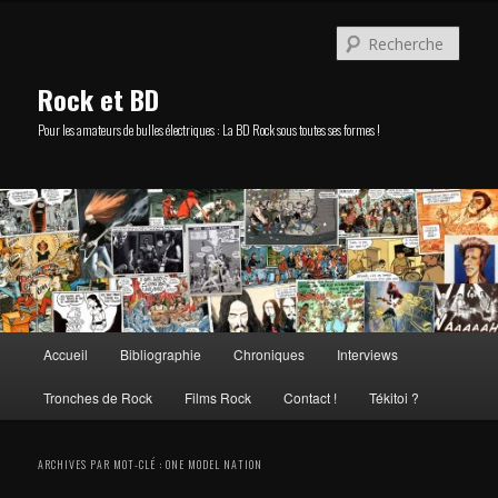
Aller
Aller
au
au
Rech
contenu
contenu
principal
secondaire
Rock et BD
Pour les amateurs de bulles électriques : La BD Rock sous toutes ses formes !
Menu
Accueil
Bibliographie
Chroniques
Interviews
principal
Tronches de Rock
Films Rock
Contact !
Tékitoi ?
ARCHIVES PAR MOT-CLÉ :
ONE MODEL NATION