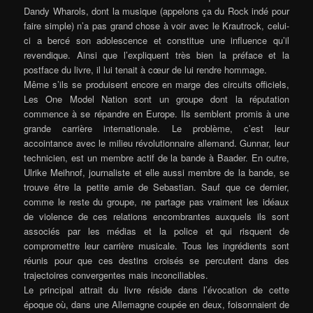
Dandy Wharols, dont la musique (appelons ça du Rock indé pour
faire simple) n’a pas grand chose à voir avec le Krautrock, celui-
ci a bercé son adolescence et constitue une influence qu’il
revendique. Ainsi que l’expliquent très bien la préface et la
postface du livre, il lui tenait à cœur de lui rendre hommage.
Même s’ils se produisent encore en marge des circuits officiels,
Les One Model Nation sont un groupe dont la réputation
commence à se répandre en Europe. Ils semblent promis à une
grande carrière internationale. Le problème, c’est leur
accointance avec le milieu révolutionnaire allemand. Gunnar, leur
technicien, est un membre actif de la bande à Baader. En outre,
Ulrike Meihnof, journaliste et elle aussi membre de la bande, se
trouve être la petite amie de Sebastian. Sauf que ce dernier,
comme le reste du groupe, ne partage pas vraiment les idéaux
de violence de ces relations encombrantes auxquels ils sont
associés par les médias et la police et qui risquent de
compromettre leur carrière musicale. Tous les ingrédients sont
réunis pour que ces destins croisés se percutent dans des
trajectoires convergentes mais inconciliables.
Le principal attrait du livre réside dans l’évocation de cette
époque où, dans une Allemagne coupée en deux, foisonnaient de