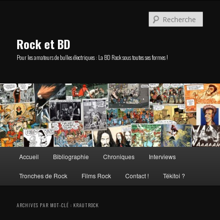
Aller
Aller
au
au
Rech
contenu
contenu
principal
secondaire
Rock et BD
Pour les amateurs de bulles électriques : La BD Rock sous toutes ses formes !
Menu
Accueil
Bibliographie
Chroniques
Interviews
principal
Tronches de Rock
Films Rock
Contact !
Tékitoi ?
ARCHIVES PAR MOT-CLÉ :
KRAUTROCK