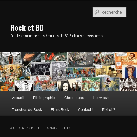
Aller
Aller
au
au
Rech
contenu
contenu
principal
secondaire
Rock et BD
Pour les amateurs de bulles électriques : La BD Rock sous toutes ses formes !
Menu
Accueil
Bibliographie
Chroniques
Interviews
principal
Tronches de Rock
Films Rock
Contact !
Tékitoi ?
ARCHIVES PAR MOT-CLÉ :
LA MAIN HEUREUSE