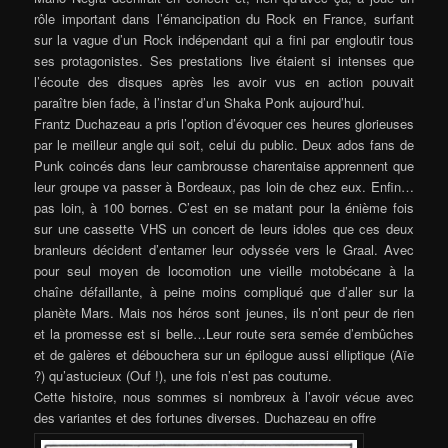
rôle important dans l’émancipation du Rock en France, surfant
sur la vague d’un Rock indépendant qui a fini par engloutir tous
ses protagonistes. Ses prestations live étaient si intenses que
l’écoute des disques après les avoir vus en action pouvait
paraître bien fade, à l’instar d’un Shaka Ponk aujourd’hui.
Frantz Duchazeau a pris l’option d’évoquer ces heures glorieuses
par le meilleur angle qui soit, celui du public. Deux ados fans de
Punk coincés dans leur cambrousse charentaise apprennent que
leur groupe va passer à Bordeaux, pas loin de chez eux. Enfin…
pas loin, à 100 bornes. C’est en se matant pour la énième fois
sur une cassette VHS un concert de leurs idoles que ces deux
branleurs décident d’entamer leur odyssée vers le Graal. Avec
pour seul moyen de locomotion une vieille motobécane à la
chaîne défaillante, à peine moins compliqué que d’aller sur la
planète Mars. Mais nos héros sont jeunes, ils n’ont peur de rien
et la promesse est si belle…Leur route sera semée d’embûches
et de galères et débouchera sur un épilogue aussi elliptique (Aïe
?) qu’astucieux (Ouf !), une fois n’est pas coutume.
Cette histoire, nous sommes si nombreux à l’avoir vécue avec
des variantes et des fortunes diverses. Duchazeau en offre