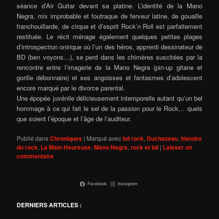
séance d’Air Guitar devant sa platine. L’identité de la Mano
Negra, mix improbable et foutraque de ferveur latine, de gouaille
franchouillarde, de cirque et d’esprit Rock’n Roll est parfaitement
restituée. Le récit ménage également quelques petites plages
d’introspection onirique où l’un des héros, apprenti dessinateur de
BD (ben voyons…), se perd dans les chimères suscitées par la
rencontre entre l’imagerie de la Mano Negra (pin-up gitane et
gorille débonnaire) et ses angoisses et fantasmes d’adolescent
encore marqué par le divorce parental.
Une épopée juvénile délicieusement intemporelle autant qu’un bel
hommage à ce qui fait le sel de la passion pour le Rock… quels
que soient l’époque et l’âge de l’auditeur.
Publié dans
Chroniques
|
Marqué avec
bd rock
,
Duchazeau
,
histoire
du rock
,
La Main Heureuse
,
Mano Negra
,
rock et bd
|
Laisser un
commentaire
Facebook
Instagram
DERNIERS ARTICLES :