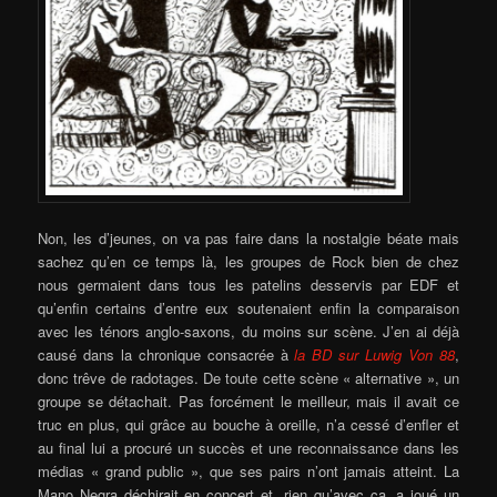
Non, les d’jeunes, on va pas faire dans la nostalgie béate mais
sachez qu’en ce temps là, les groupes de Rock bien de chez
nous germaient dans tous les patelins desservis par EDF et
qu’enfin certains d’entre eux soutenaient enfin la comparaison
avec les ténors anglo-saxons, du moins sur scène. J’en ai déjà
causé dans la chronique consacrée à
la BD sur Luwig Von 88
,
donc trêve de radotages. De toute cette scène « alternative », un
groupe se détachait. Pas forcément le meilleur, mais il avait ce
truc en plus, qui grâce au bouche à oreille, n’a cessé d’enfler et
au final lui a procuré un succès et une reconnaissance dans les
médias « grand public », que ses pairs n’ont jamais atteint. La
Mano Negra déchirait en concert et, rien qu’avec ça, a joué un