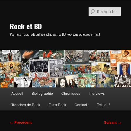
Aller
au
Rech
contenu
principal
Rock et BD
Pour les amateurs de bulles électriques : La BD Rock sous toutes ses formes !
Menu
Accueil
Bibliographie
Chroniques
Interviews
principal
Tronches de Rock
Films Rock
Contact !
Tékitoi ?
Navigation
←
Précédent
Suivant
→
des