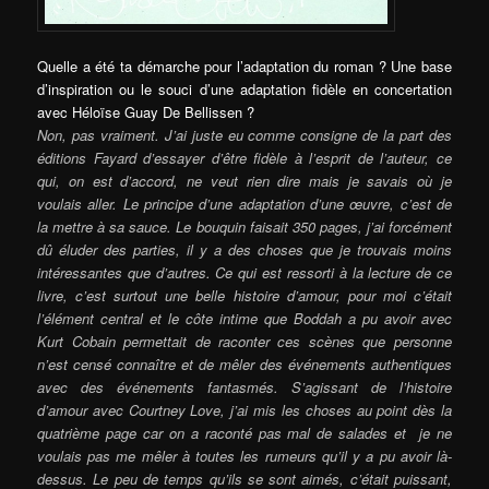
Quelle a été ta démarche pour l’adaptation du roman ? Une base
d’inspiration ou le souci d’une adaptation fidèle en concertation
avec Héloïse Guay De Bellissen ?
Non, pas vraiment. J’ai juste eu comme consigne de la part des
éditions Fayard d’essayer d’être fidèle à l’esprit de l’auteur, ce
qui, on est d’accord, ne veut rien dire mais je savais où je
voulais aller. Le principe d’une adaptation d’une œuvre, c’est de
la mettre à sa sauce. Le bouquin faisait 350 pages, j’ai forcément
dû éluder des parties, il y a des choses que je trouvais moins
intéressantes que d’autres. Ce qui est ressorti à la lecture de ce
livre, c’est surtout une belle histoire d’amour, pour moi c’était
l’élément central et le côte intime que Boddah a pu avoir avec
Kurt Cobain permettait de raconter ces scènes que personne
n’est censé connaître et de mêler des événements authentiques
avec des événements fantasmés. S’agissant de l’histoire
d’amour avec Courtney Love,
j’ai mis les choses au point
dès la
quatrième page car on a raconté pas mal de salades et je ne
voulais pas me mêler à toutes les rumeurs qu’il y a pu avoir là-
dessus. Le peu de temps qu’ils se sont aimés, c’était puissant,