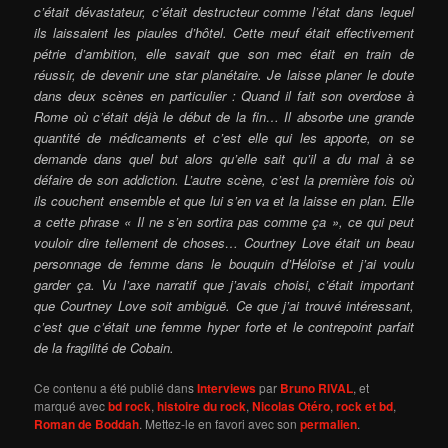
c’était dévastateur, c’était destructeur comme l’état dans lequel
ils laissaient les piaules d’hôtel. Cette meuf était effectivement
pétrie d’ambition, elle savait que son mec était en train de
réussir, de devenir une star planétaire. Je laisse planer le doute
dans deux scènes en particulier : Quand il fait son overdose à
Rome où c’était déjà le début de la fin… Il absorbe une grande
quantité de médicaments et c’est elle qui les apporte, on se
demande dans quel but alors qu’elle sait qu’il a du mal à se
défaire de son addiction. L’autre scène, c’est la première fois où
ils couchent ensemble et que lui s’en va et la laisse en plan. Elle
a cette phrase « Il ne s’en sortira pas comme ça », ce qui peut
vouloir dire tellement de choses… Courtney Love était un beau
personnage de femme dans le bouquin d’Héloïse et j’ai voulu
garder ça. Vu l’axe narratif que j’avais choisi, c’était important
que Courtney Love soit ambiguë. Ce que j’ai trouvé intéressant,
c’est que c’était une femme hyper forte et le contrepoint parfait
de la fragilité de Cobain.
Ce contenu a été publié dans
Interviews
par
Bruno RIVAL
, et
marqué avec
bd rock
,
histoire du rock
,
Nicolas Otéro
,
rock et bd
,
Roman de Boddah
. Mettez-le en favori avec son
permalien
.