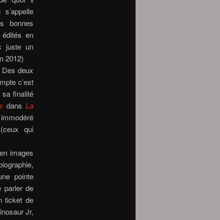
 s’appelle
s bonnes
é édités en
c juste un
en 2012)
 ? Des deux
ompte c’est
sa finalité
e
dans
La
t immodéré
(ceux qui
e en images
biographie,
une pointe
e parler de
n ticket de
inosaur Jr,