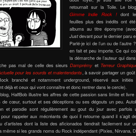
retournait sur la Toile. Le blog
Gimme Indie Rock !
dont le
feuilles plus des inédits ont ét
albums au titre éponyme (ave
Just
devant pour le dernier paru 
Parlé-je ici de l’un ou de l’autre
en fait et peu importe. Ce qui c
la démarche de l’auteur qui dans 
che pas mal de celle des sieurs
Damprémy
et
Terreur Graphiqu
ctuelle pour les sourds et malentendants
, à savoir partager un goû
Rock branché et notamment underground, réservé aux initiés 
t déjà et ceux qui vont connaître et donc rentrer dans le cercle).
log, HalfBob illustre les affres de cette passion sans limite et livr
 de cœur, surtout et ses déceptions ou ses dégouts un peu.
Auto
ion et parodie sont régulièrement au gout du jour avec parfois 
 pour rappeler aux mécréants de quoi il retourne quand il s’agit d
 d’artistes dont la liste des aficionados tiendrait facilement sur u
a même si les grands noms du Rock indépendant (Pixies, Nirvana, D