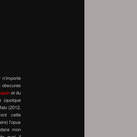
r n’importe
s obscures
uquin
et du
e (quoique
Malo (2012,
ont cette
ire) l’opus
r dans mon
de quoi il