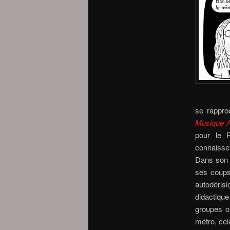
se rappro
Musique A
pour le 
connaissen
Dans son b
ses coups
autodéris
didactique
groupes ou
métro, cel