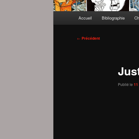
Menu
Accueil
Bibliographie
Ch
principal
Navigation
←
Précédent
des
articles
Jus
Publié le
11