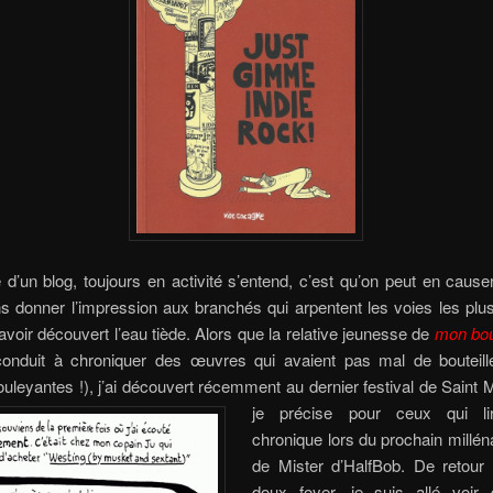
 d’un blog, toujours en activité s’entend, c’est qu’on peut en cause
s donner l’impression aux branchés qui arpentent les voies les plu
voir découvert l’eau tiède. Alors que la relative jeunesse de
mon bo
conduit à chroniquer des œuvres qui avaient pas mal de bouteill
ouleyantes !), j’ai découvert récemment au dernier festival de Saint 
je précise pour ceux qui lir
chronique lors du prochain milléna
de Mister d’HalfBob. De retou
doux foyer, je suis allé voir 