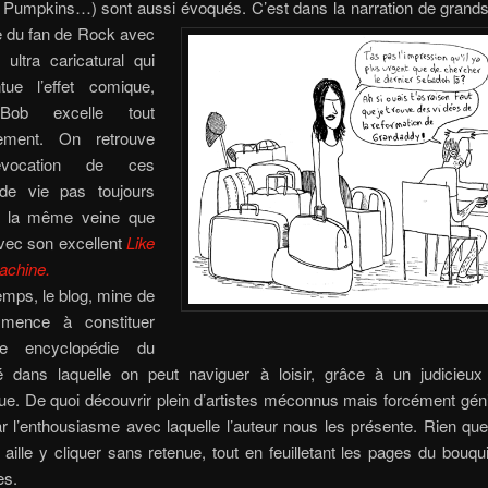
 Pumpkins…) sont aussi évoqués.
C’est dans la narration de gran
e du fan de Rock avec
ultra caricatural qui
ue l’effet comique,
 Bob excelle tout
èrement. On retrouve
évocation de ces
de vie pas toujours
s la même veine que
vec son excellent
Like
achine.
temps, le blog, mine de
mmence à constituer
te encyclopédie du
 dans laquelle on peut naviguer à loisir, grâce à un judicieux
ue. De quoi découvrir plein d’artistes méconnus mais forcément géni
r l’enthousiasme avec laquelle l’auteur nous les présente. Rien qu
 aille y cliquer sans retenue, tout en feuilletant les pages du bouqu
es.