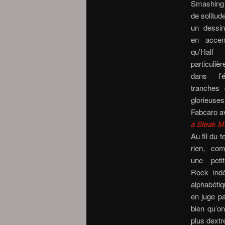
Smashing
de solitud
un dessin 
en accent
qu’Half
particuli
dans l’
tranches 
glorieuse
Fabcaro a
a Steak M
Au fil du 
rien, co
une peti
Rock indé
alphabétiq
en juge pa
bien qu’on
plus dextr