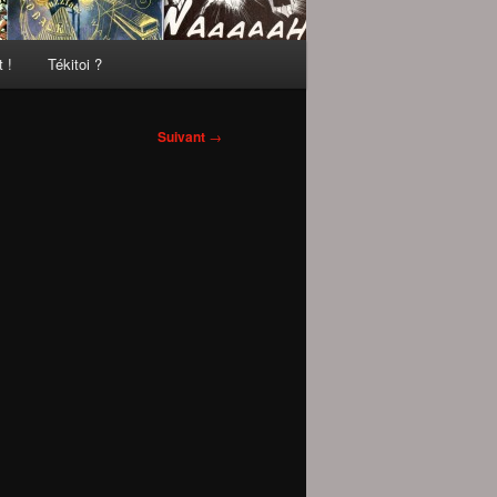
 !
Tékitoi ?
Suivant
→