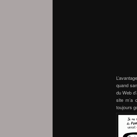
L’avantage
quand san
du Web d’a
site m’a 
toujours g