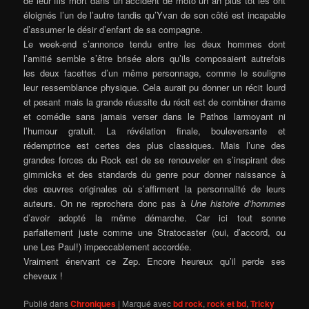
de leur fils mort dans un accident de moto un an plus tôt les ont
éloignés l’un de l’autre tandis qu’Yvan de son côté est incapa
ble
d’assumer le désir d’enfant de sa compagne.
Le week-end s’annonce tendu entre les deux hommes dont
l’amitié semble s’être brisée alors qu’ils composaient autrefois
les deux facettes d’un même personnage, comme le souligne
leur ressemblance physique. Cela aurait pu donner un récit lourd
et pesant mais la grande réussite du récit est de combiner drame
et comédie sans jamais verser dans le Pathos larmoyant ni
l’humour gratuit. La révélation finale, bouleversante et
rédemptrice est certes des plus classiques. Mais l’une des
grandes forces du Rock est de se renouveler en s’inspirant des
gimmicks et des standards du genre pour donner naissance à
des œuvres originales où s’affirment la personnalité de leurs
auteurs. On ne reprochera donc pas à
Une histoire d’hommes
d’avoir adopté la même démarche. Car ici tout sonne
parfaitement juste comme une Stratocaster (oui, d’accord, ou
une Les Paul!) impeccablement accordée.
Vraiment énervant ce Zep. Encore heureux qu’il perde ses
cheveux !
Publié dans
Chroniques
|
Marqué avec
bd rock
,
rock et bd
,
Tricky