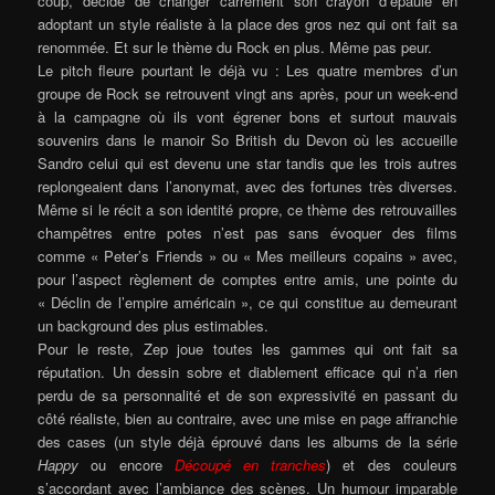
coup, décide de changer carrément son crayon d’épaule en
adoptant un style réaliste à la place des gros nez qui ont fait sa
renommée.
Et sur le thème du Rock en plus. Même pas peur.
Le pitch fleure pourtant le déjà vu : Les quatre membres d’un
groupe de Rock se retrouvent vingt ans après, pour un week-end
à la campagne où ils vont égrener bons et surtout mauvais
souvenirs dans le manoir So British du Devon où les accueille
Sandro celui qui est devenu une star tandis que les trois autres
replongeaient dans l’anonymat, avec des fortunes très diverses.
Même si le récit a son identité propre, ce thème des retrouvailles
champêtres entre potes n’est pas sans évoquer des films
comme « Peter’s Friends » ou « Mes meilleurs copains » avec,
pour l’aspect règlement de comptes entre amis, une pointe du
« Déclin de l’empire américain », ce qui constitue au demeurant
un background des plus estimables.
Pour le reste, Zep joue toutes les gammes qui ont fait sa
réputation. Un dessin sobre et diablement efficace qui n’a rien
perdu de sa personnalité et de son expressivité en passant du
côté réaliste, bien au contraire, avec une mise en page affranchie
des cases (un style déjà éprouvé dans les albums de la série
Happy
ou encore
Découpé en tranches
) et des couleurs
s’accordant avec l’ambiance des scènes. Un humour imparable