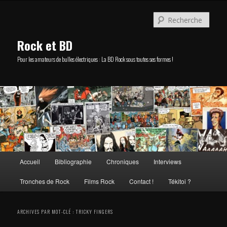
Aller
Aller
au
au
Rech
contenu
contenu
principal
secondaire
Rock et BD
Pour les amateurs de bulles électriques : La BD Rock sous toutes ses formes !
Menu
Accueil
Bibliographie
Chroniques
Interviews
principal
Tronches de Rock
Films Rock
Contact !
Tékitoi ?
ARCHIVES PAR MOT-CLÉ :
TRICKY FINGERS