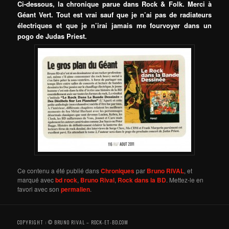
Ci-dessous, la chronique parue dans Rock & Folk. Merci à
Géant Vert. Tout est vrai sauf que je n’ai pas
de radiateurs
électriques et que je n’irai jamais me fourvoyer dans un
pogo de Judas Priest.
Ce contenu a été publié dans
Chroniques
par
Bruno RIVAL
, et
marqué avec
bd rock
,
Bruno Rival
,
Rock dans la BD
. Mettez-le en
favori avec son
permalien
.
COPYRIGHT : © BRUNO RIVAL – ROCK-ET-BD.COM