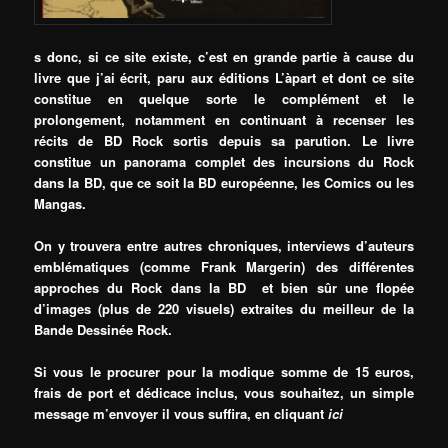
s donc, si ce site existe, c’est en grande partie à cause du
livre que j’ai écrit, paru aux éditions L’àpart et dont ce site
constitue en quelque sorte le com
plément et le
prolongement, notamment en continuant à recenser les
récits de BD
Rock sortis depuis sa parution.
Le livre
constitue un panorama complet des incursions d
u Rock
dans la BD, que ce soit la BD européenne, les Comics ou les
Mangas.
On y trouvera entre autres chroniques, interviews d’auteurs
emblématiques (comme Frank Margerin) des différentes
approches du Rock dans la BD et bien sûr une flopée
d’images (plus de 220 visuels) extraites du meilleur de la
Bande Dessinée Rock.
Si vous le procurer pour la modique somme de 15 euros,
frais de port et dédicace inclus, vous souhaitez, un simple
message m’envoyer il vous suffira, en cliquant
ici