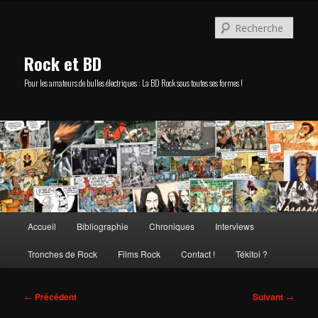
Aller
au
Rech
contenu
principal
Rock et BD
Pour les amateurs de bulles électriques : La BD Rock sous toutes ses formes !
Menu
Accueil
Bibliographie
Chroniques
Interviews
principal
Tronches de Rock
Films Rock
Contact !
Tékitoi ?
Navigation
←
Précédent
Suivant
→
des