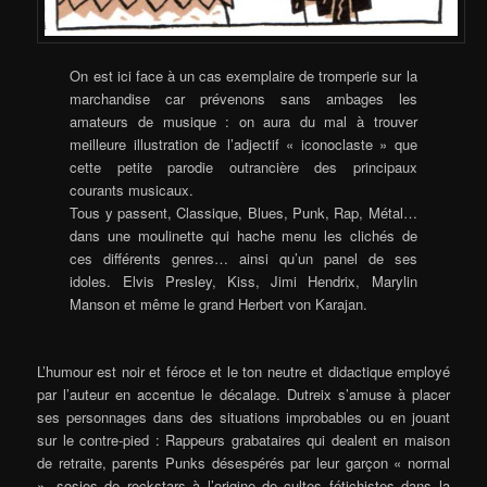
On est ici face à un cas exemplaire de tromperie sur la
marchandise car prévenons sans ambages les
amateurs de musique : on aura du mal à trouver
meilleure illustration de l’adjectif « iconoclaste » que
cette petite parodie outrancière des principaux
courants musicaux.
Tous y passent, Classique, Blues, Punk, Rap, Métal…
dans une moulinette qui hache menu les clichés de
ces différents genres… ainsi qu’un panel de ses
idoles. Elvis Presley, Kiss, Jimi Hendrix, Marylin
Manson et même le grand Herbert von Karajan.
L’humour est noir et féroce et le ton neutre et didactique employé
par l’auteur en accentue le décalage. Dutreix s’amuse à placer
ses personnages dans des situations improbables ou en jouant
sur le contre-pied : Rappeurs grabataires qui dealent en maison
de retraite, parents Punks désespérés par leur garçon « normal
», sosies de rockstars à l’origine de cultes fétichistes dans la