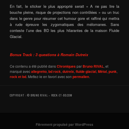
En fait, le sticker le plus approprié serait « A ne pas lire la
bouche pleine, risque de projections non contrôlées » ou un truc
dans le genre pour résumer cet humour gore et raffiné qui mettra
à rude épreuve les zygomatiques des mélomanes. Sans
conteste l’une des BD les plus hilarantes de la maison Fluide
Glacial.
Bonus Track : 3 questions à Romain Dutreix
Ce contenu a été publié dans
Chroniques
par
Bruno RIVAL
, et
marqué avec
allegretto
,
bd rock
,
dutreix
,
fluide glacial
,
Métal
,
punk
,
rock et bd
. Mettez-le en favori avec son
permalien
.
COPYRIGHT : © BRUNO RIVAL – ROCK-ET-BD.COM
Fièrement propulsé par WordPress