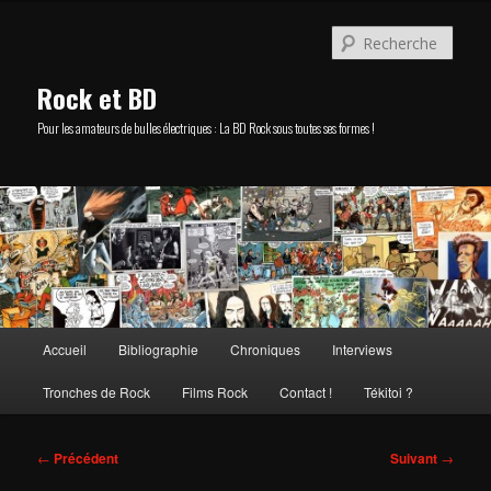
Aller
au
Rech
contenu
principal
Rock et BD
Pour les amateurs de bulles électriques : La BD Rock sous toutes ses formes !
Menu
Accueil
Bibliographie
Chroniques
Interviews
principal
Tronches de Rock
Films Rock
Contact !
Tékitoi ?
Navigation
←
Précédent
Suivant
→
des