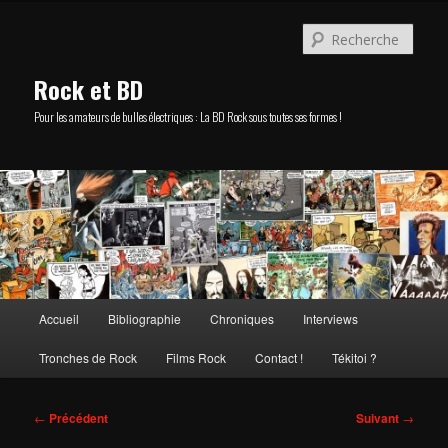
Aller
au
Rech
contenu
principal
Rock et BD
Pour les amateurs de bulles électriques : La BD Rock sous toutes ses formes !
Menu
Accueil
Bibliographie
Chroniques
Interviews
principal
Tronches de Rock
Films Rock
Contact !
Tékitoi ?
Navigation
←
Précédent
Suivant
→
des