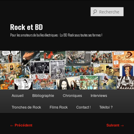
Aller
au
Rech
contenu
principal
Rock et BD
Pour les amateurs de bulles électriques : La BD Rock sous toutes ses formes !
Menu
Accueil
Bibliographie
Chroniques
Interviews
principal
Tronches de Rock
Films Rock
Contact !
Tékitoi ?
Navigation
←
Précédent
Suivant
→
des