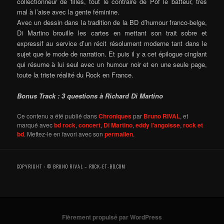
collectionneur de filles, tout le contraire de Pof le batteur, très
mal à l’aise avec la gente féminine.
Avec un dessin dans la tradition de la BD d’humour franco-belge,
Di Martino brouille les cartes en mettant son trait sobre et
expressif au service d’un récit résolument moderne tant dans le
sujet que le mode de narration.
Et puis il y a cet épilogue cinglant
qui résume à lui seul
avec un humour noir et
en une seule page,
toute la triste réalité du Rock en France.
Bonus Track : 3 questions à Richard Di Martino
Ce contenu a été publié dans
Chroniques
par
Bruno RIVAL
, et
marqué avec
bd rock
,
concert
,
Di Martino
,
eddy l'angoisse
,
rock et
bd
. Mettez-le en favori avec son
permalien
.
COPYRIGHT : © BRUNO RIVAL – ROCK-ET-BD.COM
Fièrement propulsé par WordPress