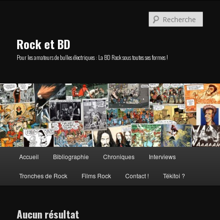
Aller
Aller
au
au
Rech
contenu
contenu
principal
secondaire
Rock et BD
Pour les amateurs de bulles électriques : La BD Rock sous toutes ses formes !
Menu
Accueil
Bibliographie
Chroniques
Interviews
principal
Tronches de Rock
Films Rock
Contact !
Tékitoi ?
Aucun résultat