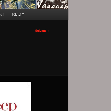
t !
Tékitoi ?
Suivant →