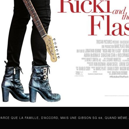
PARCE QUE LA FAMILLE, D’ACCORD, MAIS UNE GIBSON SG 68, QUAND MÊME