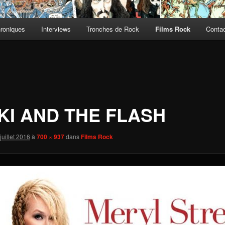
roniques
Interviews
Tronches de Rock
Films Rock
Contac
KI AND THE FLASH
juillet 2016
à
700 × 937
dans
Films Rock