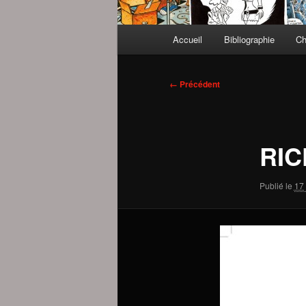
Menu
Accueil
Bibliographie
Ch
principal
Navigation
← Précédent
des
images
RIC
Publié le
17 