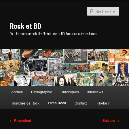
Aller
au
Rech
contenu
principal
Rock et BD
Pour les amateurs de bulles électriques : La BD Rock sous toutes ses formes !
Menu
Accueil
Bibliographie
Chroniques
Interviews
principal
Films Rock
Tronches de Rock
Contact !
Tékitoi ?
Navigation
← Précédent
Suivant →
des