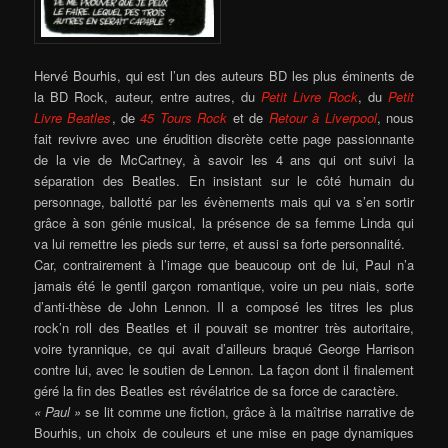
Hervé Bourhis, qui est l’un des auteurs BD les plus éminents de
la BD Rock, auteur, entre autres, du
Petit Livre Rock
, du
Petit
Livre Beatles
, de
45 Tours Rock
et de
Retour à Liverpool
, nous
fait revivre avec une érudition discrète cette page passionnante
de la vie de McCartney, à savoir les 4 ans qui ont suivi la
séparation des Beatles. En insistant sur le côté humain du
personnage, ballotté par les évènements mais qui va s’en sortir
grâce à son génie musical, la présence de sa femme Linda qui
va lui remettre les pieds sur terre, et aussi sa forte personnalité.
Car, contrairement à l’image que beaucoup ont de lui, Paul n’a
jamais été le gentil garçon romantique, voire un peu niais, sorte
d’anti-thèse de John Lennon. Il a composé les titres les plus
rock’n roll des Beatles et il pouvait se montrer très autoritaire,
voire tyrannique, ce qui avait d’ailleurs braqué George Harrison
contre lui, avec le soutien de Lennon. La façon dont il finalement
géré la fin des Beatles est révélatrice de sa force de caractère.
« Paul »
se lit comme une fiction, grâce à la maîtrise narrative de
Bourhis, un choix de couleurs et une mise en page dynamiques