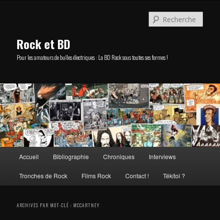
Aller
Aller
au
au
Rech
contenu
contenu
principal
secondaire
Rock et BD
Pour les amateurs de bulles électriques : La BD Rock sous toutes ses formes !
Menu
Accueil
Bibliographie
Chroniques
Interviews
principal
Tronches de Rock
Films Rock
Contact !
Tékitoi ?
ARCHIVES PAR MOT-CLÉ :
MCCARTNEY