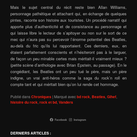
Mais le sujet central du récit reste bien Allan Williams,
personnage pathétique et attachant qui, en échange de quelques
pintes, raconte son histoire aux touristes. Un procédé narratif qui
apporte plus d’authenticité et de consistance au personnage et
qui laisse libre le lecteur de s’apitoyer ou non sur le sort de ce
mec qui n’aura pas su percevoir l’énorme potentiel des Beatles,
au-delà du fric qu’ils lui rapportaient. Ces derniers, eux, en
étaient parfaitement conscients et n’hésiteront pas à le larguer,
de façon un peu minable certes mais méritait-il vraiment mieux ?
(petite scène d’anthologie avec Brian Epstein, au passage). En le
congédiant, les Beatles ont un peu tué le père, mais un père
indigne, un vrai anti-héros comme la saga du rock’n roll en
compte tant et qui méritait bien qu’on lui rende cet hommage.
Publié dans
Chroniques
|
Marqué avec
bd rock
,
Beatles
,
Gihef
,
histoire du rock
,
rock et bd
,
Vanders
Facebook
Instagram
DERNIERS ARTICLES :