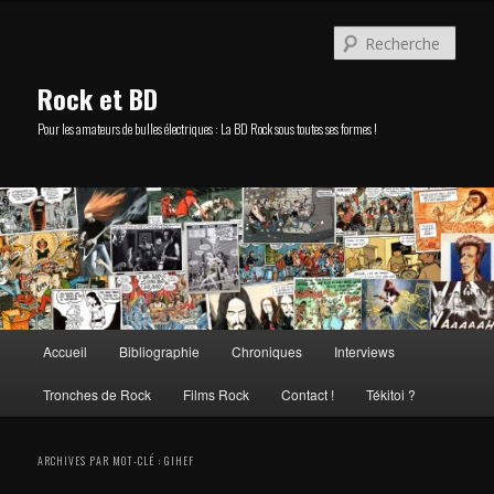
Aller
Aller
au
au
Rech
contenu
contenu
principal
secondaire
Rock et BD
Pour les amateurs de bulles électriques : La BD Rock sous toutes ses formes !
Menu
Accueil
Bibliographie
Chroniques
Interviews
principal
Tronches de Rock
Films Rock
Contact !
Tékitoi ?
ARCHIVES PAR MOT-CLÉ :
GIHEF