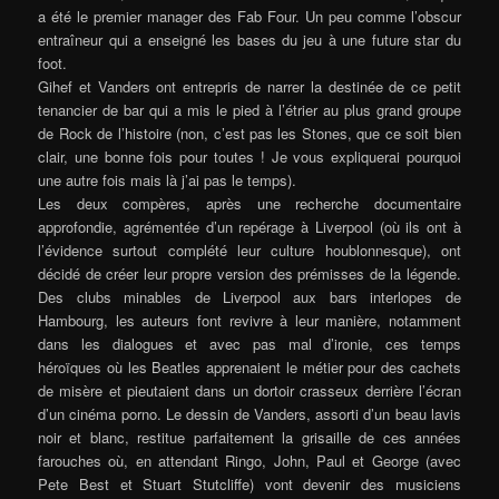
a été le premier manager des Fab Four. Un peu comme l’obscur
entraîneur qui a enseigné les bases du jeu à une future star du
foot.
Gihef et Vanders ont entrepris de narrer la destinée de ce petit
tenancier de bar qui a mis le pied à l’étrier au plus grand groupe
de Rock de l’histoire (non, c’est pas les Stones, que ce soit bien
clair, une bonne fois pour toutes ! Je vous expliquerai pourquoi
une autre fois mais là j’ai pas le temps).
Les deux compères, après une recherche documentaire
approfondie, agrémentée d’un repérage à Liverpool (où ils ont à
l’évidence surtout complété leur culture houblonnesque), ont
décidé de créer leur propre version des prémisses de la légende.
Des clubs minables de Liverpool aux bars interlopes de
Hambourg, les auteurs font revivre à leur manière, notamment
dans les dialogues et avec pas mal d’ironie, ces temps
héroïques où les Beatles apprenaient le métier pour des cachets
de misère et pieutaient dans un dortoir crasseux derrière l’écran
d’un cinéma porno. Le dessin de Vanders, assorti d’un beau lavis
noir et blanc, restitue parfaitement la grisaille de ces années
farouches où, en attendant Ringo, John, Paul et George (avec
Pete Best et Stuart Stutcliffe) vont devenir des musiciens