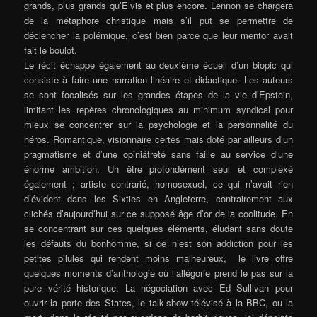
grands, plus grands qu’Elvis et plus encore. Lennon se chargera
de la métaphore christique mais s’il put se permettre de
déclencher la polémique, c’est bien parce que leur mentor avait
fait le boulot.
Le récit échappe également au deuxième écueil d’un biopic qui
consiste à faire une narration linéaire et didactique. Les auteurs
se sont focalisés sur les grandes étapes de la vie d’Epstein,
limitant les repères chronologiques au minimum syndical pour
mieux se concentrer sur la psychologie et la personnalité du
héros. Romantique, visionnaire certes mais doté par ailleurs d’un
pragmatisme et d’une opiniâtreté sans faille au service d’une
énorme ambition. Un être profondément seul et complexé
également ; artiste contrarié, homosexuel, ce qui n’avait rien
d’évident dans les Sixties en Angleterre, contrairement aux
clichés d’aujourd’hui sur ce supposé âge d’or de la coolitude. En
se concentrant sur ces quelques éléments,
éludant sans doute
les défauts du bonhomme, si ce n’est son addiction pour les
petites pilules qui rendent moins malheureux, le livre offre
quelques moments d’anthologie où l’allégorie prend le pas sur la
pure vérité historique. La négociation avec Ed Sullivan pour
ouvrir la porte des States, le talk-show télévisé à la BBC, ou la