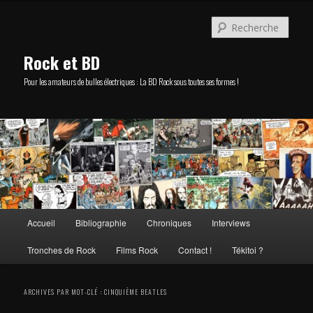
Aller
Aller
au
au
Rech
contenu
contenu
principal
secondaire
Rock et BD
Pour les amateurs de bulles électriques : La BD Rock sous toutes ses formes !
Menu
Accueil
Bibliographie
Chroniques
Interviews
principal
Tronches de Rock
Films Rock
Contact !
Tékitoi ?
ARCHIVES PAR MOT-CLÉ :
CINQUIÈME BEATLES