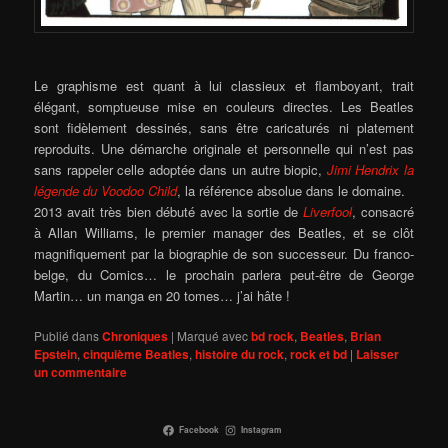
Le graphisme est quant à lui classieux et flamboyant, trait
élégant, somptueuse mise en couleurs directes. Les Beatles
sont fidèlement dessinés, sans être caricaturés ni platement
reproduits. Une démarche originale et personnelle qui n’est pas
sans rappeler celle adoptée dans un autre biopic,
Jimi Hendrix la
légende du Voodoo Child
,
la référence absolue dans le domaine.
2013 avait très bien débuté avec la sortie de
Liverfool
, consacré
à Allan Williams, le premier manager des Beatles, et se clôt
magnifiquement par la biographie de son successeur. Du franco-
belge, du Comics… le prochain parlera peut-être de George
Martin… un manga en 20 tomes… j’ai hâte !
Publié dans
Chroniques
|
Marqué avec
bd rock
,
Beatles
,
Brian
Epstein
,
cinquième Beatles
,
histoire du rock
,
rock et bd
|
Laisser
un commentaire
Facebook
Instagram