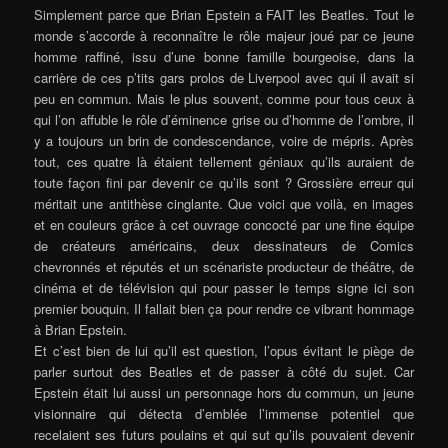
Simplement parce que Brian Epstein a FAIT les Beatles. Tout le
monde s’accorde à reconnaître le rôle majeur joué par ce jeune
homme raffiné, issu d’une bonne famille bourgeoise, dans la
carrière de ces p’tits gars prolos de Liverpool avec qui il avait si
peu en commun. Mais le plus souvent, comme pour tous ceux à
qui l’on affuble le rôle d’éminence grise ou d’homme de l’ombre, il
y a toujours un brin de condescendance, voire de mépris. Après
tout, ces quatre là étaient tellement géniaux qu’ils auraient de
toute façon fini par devenir ce qu’ils sont ? Grossière erreur qui
méritait une antithèse cinglante. Que voici que voilà, en images
et en couleurs grâce à cet ouvrage concocté par une fine équipe
de créateurs américains, deux dessinateurs de Comics
chevronnés et réputés et un scénariste producteur de théâtre, de
cinéma et de télévision qui pour passer le temps signe ici son
premier bouquin. Il fallait bien ça pour rendre ce vibrant hommage
à Brian Epstein.
Et c’est bien de lui qu’il est question, l’opus évitant le piège de
parler surtout des Beatles et de passer à côté du sujet. Car
Epstein était lui aussi un personnage hors du commun, un jeune
visionnaire qui détecta d’emblée l’immense potentiel que
recelaient ses futurs poulains et qui sut qu’ils pouvaient devenir